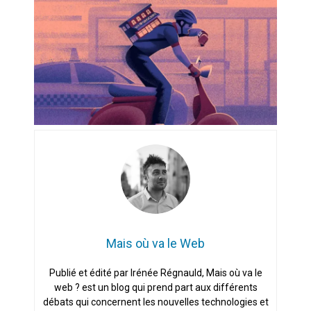
Artemis II : objectif nul
Quand Mistral veut moraliser le
pillage
Commentaire sur la polémique
des perroquets
Les syndicats, (tout) contre l’IA
En Seine-et-Marne, le projet de
Campus IA doit sortir des
champs : « On impose et copie
le gigantisme états-unien »
Mais où va le Web
Addendum sur les machines à
laver, et l’intelligence artificielle
Publié et édité par Irénée Régnauld, Mais où va le
web ? est un blog qui prend part aux différents
La vaste blague du macronisme
crypto-spatial
débats qui concernent les nouvelles technologies et