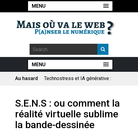
MENU
MENU
Au hasard
Technostress et IA générative :
le remplacement n’est pas le
cœur du problème
Pourquoi les études qui
S.E.N.S : ou comment la
prévoient la fin de l’emploi « à
cause » de l’IA se plantent-
réalité virtuelle sublime
elles toujours ?
Le consultant : une lecture
la bande-dessinée
sociologique