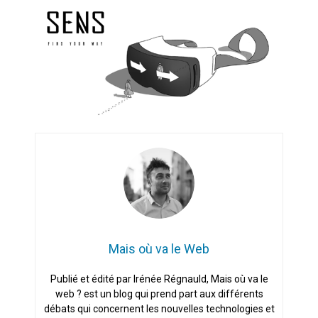
Artemis II : objectif nul
Quand Mistral veut moraliser le
pillage
Commentaire sur la polémique
des perroquets
Les syndicats, (tout) contre l’IA
En Seine-et-Marne, le projet de
Campus IA doit sortir des
champs : « On impose et copie
le gigantisme états-unien »
Mais où va le Web
Addendum sur les machines à
laver, et l’intelligence artificielle
Publié et édité par Irénée Régnauld, Mais où va le
web ? est un blog qui prend part aux différents
La vaste blague du macronisme
crypto-spatial
débats qui concernent les nouvelles technologies et