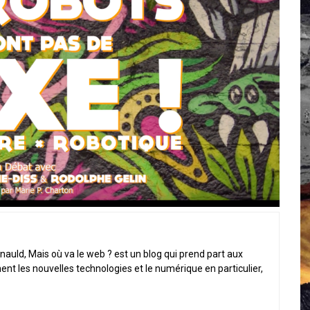
 Campus IA doit sortir des champs : « On impose et copie le gig
, et l’intelligence artificielle
crypto-spatial
nauld, Mais où va le web ? est un blog qui prend part aux
ent les nouvelles technologies et le numérique en particulier,