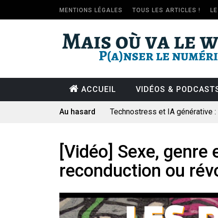
MENTIONS LÉGALES
TOUS LES ARTICLES !
L
ACCUEIL
VIDÉOS & PODCAST
Au hasard
Technostress et IA générative 
Pourquoi les études qui prévoien
Le consultant : une lecture soci
[Vidéo] Sexe, genre e
Artemis II : objectif nul
reconduction ou révo
Quand Mistral veut moraliser le 
Commentaire sur la polémique 
Les syndicats, (tout) contre l’IA