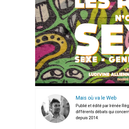
En Seine-et-Marne, le projet de
unien »
Addendum sur les machines à laver
La vaste blague du macronisme 
Mais où va le Web
Publié et édité par Irénée Rég
différents débats qui concern
depuis 2014.