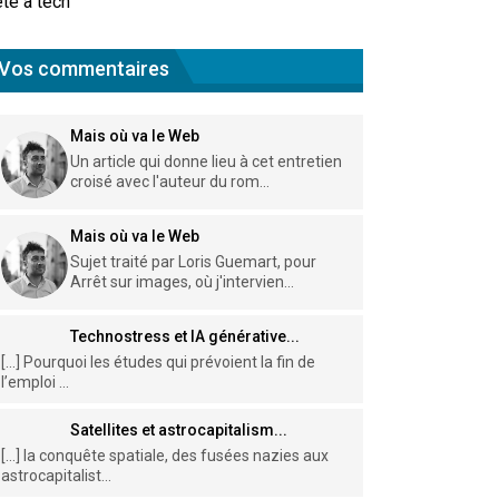
te à tech
Vos commentaires
Mais où va le Web
Un article qui donne lieu à cet entretien
croisé avec l'auteur du rom...
Mais où va le Web
Sujet traité par Loris Guemart, pour
Arrêt sur images, où j'intervien...
Technostress et IA générative...
[…] Pourquoi les études qui prévoient la fin de
l’emploi ...
Satellites et astrocapitalism...
[…] la conquête spatiale, des fusées nazies aux
astrocapitalist...