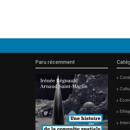
Paru récemment
Catég
Cont
Cult
Econ
Ethiq
Inter