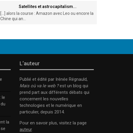
Satellites et astrocapitalism...
[…] alors la course : Amazon avec Leo ou encore la
Chine qui an...
L’auteur
e
Publié et édité par Irénée Régnauld,
Mais où va le web ?
est un blog qui
prend part aux différents débats qui
 le
concernent les nouvelles
 du
technologies et le numérique en
particulier, depuis 2014.
nt la
Pour en savoir plus, visitez la page
 se
auteur
.