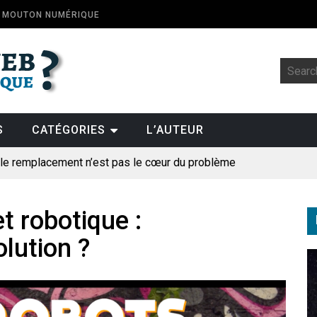
E MOUTON NUMÉRIQUE
S
CATÉGORIES
L’AUTEUR
: le remplacement n’est pas le cœur du problème
t la fin de l’emploi « à cause » de l’IA se plantent-elles toujours
ologique
t robotique :
lution ?
pillage
des perroquets