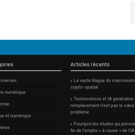
ories
Articles récents
roverses
La vaste blague du macronism
crypto-spatial
ure numérique
Technostress et IA générative :
omie
remplacement n’est pas le cœur
problème
ue et numérique
Pourquoi les études qui prévoie
views
fin de l’emploi « à cause » de l’IA