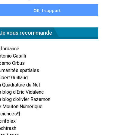
Je vous recommande
ffordance
tonio Casilli
osmo Orbus
umanités spatiales
ubert Guillaud
a Quadrature du Net
 blog d’Eric Vidalenc
e blog d’olivier Razemon
e Mouton Numérique
Sciences²}
cinfolex
echtrash