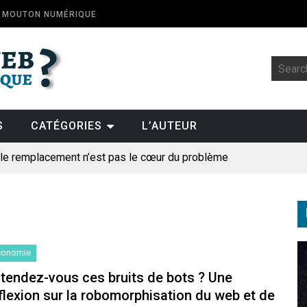
E MOUTON NUMÉRIQUE
S
CATÉGORIES
L’AUTEUR
: le remplacement n’est pas le cœur du problème
t la fin de l’emploi « à cause » de l’IA se plantent-elles toujours
ologique
pillage
conomie
des perroquets
tendez-vous ces bruits de bots ? Une
flexion sur la robomorphisation du web et de