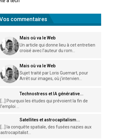
te à tech
Vos commentaires
Mais où va le Web
Un article qui donne lieu à cet entretien
croisé avec l'auteur du rom...
Mais où va le Web
Sujet traité par Loris Guemart, pour
Arrêt sur images, où j'intervien...
Technostress et IA générative...
[…] Pourquoi les études qui prévoient la fin de
l’emploi ...
Satellites et astrocapitalism...
[…] la conquête spatiale, des fusées nazies aux
astrocapitalist...