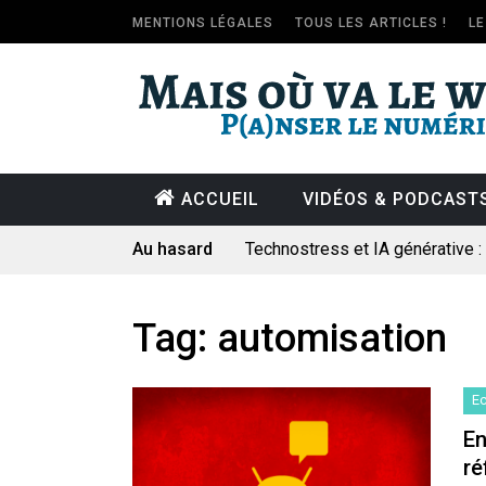
MENTIONS LÉGALES
TOUS LES ARTICLES !
L
ACCUEIL
VIDÉOS & PODCAST
Au hasard
Technostress et IA générative 
Pourquoi les études qui prévoien
Le consultant : une lecture soci
Tag:
automisation
Artemis II : objectif nul
Quand Mistral veut moraliser le 
E
Commentaire sur la polémique 
En
ré
Les syndicats, (tout) contre l’IA