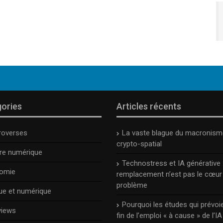
ories
Articles récents
roverses
La vaste blague du macronism
crypto-spatial
ure numérique
Technostress et IA générative :
omie
remplacement n’est pas le cœur
problème
ue et numérique
Pourquoi les études qui prévoie
views
fin de l’emploi « à cause » de l’IA