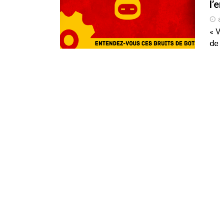
l’
En Seine-et-Marne, le projet de
unien »
Addendum sur les machines à laver
« 
La vaste blague du macronisme 
de