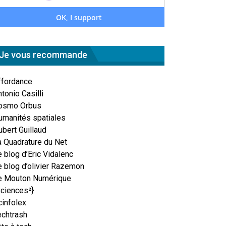
Je vous recommande
ffordance
tonio Casilli
osmo Orbus
umanités spatiales
ubert Guillaud
a Quadrature du Net
 blog d’Eric Vidalenc
e blog d’olivier Razemon
e Mouton Numérique
Sciences²}
cinfolex
echtrash