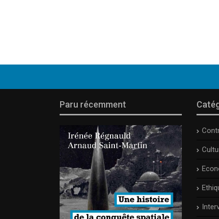
Paru récemment
Catég
Cont
Cult
Econ
Ethiq
Inter