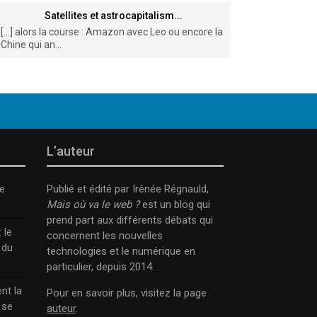
Satellites et astrocapitalism...
[…] alors la course : Amazon avec Leo ou encore la
Chine qui an...
L’auteur
e
Publié et édité par Irénée Régnauld,
Mais où va le web ?
est un blog qui
prend part aux différents débats qui
 le
concernent les nouvelles
 du
technologies et le numérique en
particulier, depuis 2014.
nt la
Pour en savoir plus, visitez la page
 se
auteur
.