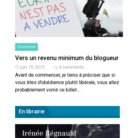
Artemis II : objectif nul
Quand Mistral veut moraliser le
pillage
Commentaire sur la polémique
Economie
des perroquets
Vers un revenu minimum du blogueur
Les syndicats, (tout) contre l’IA
juin 19, 2015
4 comments
Avant de commencer, je tiens à préciser que si
vous êtes d’obédience plutôt libérale, vous allez
En Seine-et-Marne, le projet de
probablement vomir ce billet.…
Campus IA doit sortir des
champs : « On impose et copie
le gigantisme états-unien »
Addendum sur les machines à
En librairie
laver, et l’intelligence artificielle
La vaste blague du macronisme
crypto-spatial