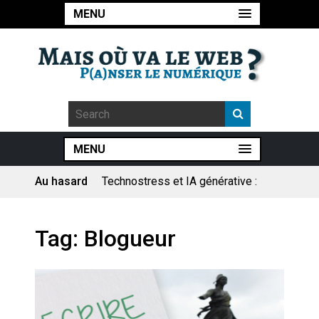
MENU
MENU
Au hasard
Technostress et IA générative :
le remplacement n’est pas le
cœur du problème
Pourquoi les études qui
Tag:
Blogueur
prévoient la fin de l’emploi « à
cause » de l’IA se plantent-
elles toujours ?
Le consultant : une lecture
sociologique