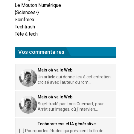
Le Mouton Numérique
{Sciences²}
Scinfolex
Techtrash
Tête à tech
Vos commentaires
Mais où va le Web
Un article qui donne lieu à cet entretien
croisé avec l'auteur du rom...
Mais où va le Web
Sujet traité par Loris Guemart, pour
Arrêt sur images, où j'intervien...
Technostress et IA générative...
[…] Pourquoi les études qui prévoient la fin de