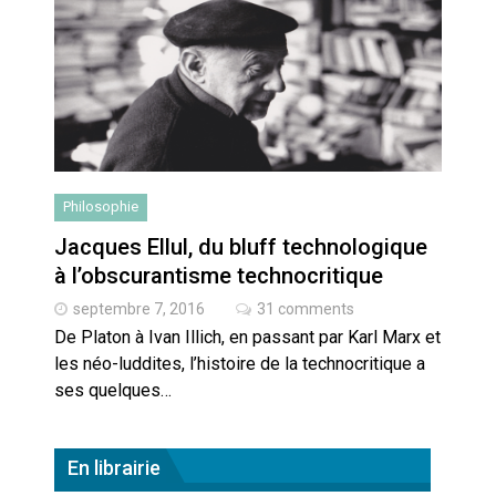
Artemis II : objectif nul
Quand Mistral veut moraliser le
pillage
Commentaire sur la polémique
des perroquets
Philosophie
Les syndicats, (tout) contre l’IA
Jacques Ellul, du bluff technologique
à l’obscurantisme technocritique
septembre 7, 2016
31 comments
En Seine-et-Marne, le projet de
Campus IA doit sortir des
De Platon à Ivan Illich, en passant par Karl Marx et
champs : « On impose et copie
les néo-luddites, l’histoire de la technocritique a
le gigantisme états-unien »
Addendum sur les machines à
ses quelques…
laver, et l’intelligence artificielle
La vaste blague du macronisme
En librairie
crypto-spatial