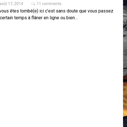
août 17, 2014
11 comments
 Campus IA doit sortir des champs : « On impose et copie le gig
 vous êtes tombé(e) ici c’est sans doute que vous passez
, et l’intelligence artificielle
certain temps à flâner en ligne ou bien…
crypto-spatial