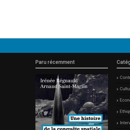
Paru récemment
Catég
Cont
Cult
Econ
Ethiq
Inter