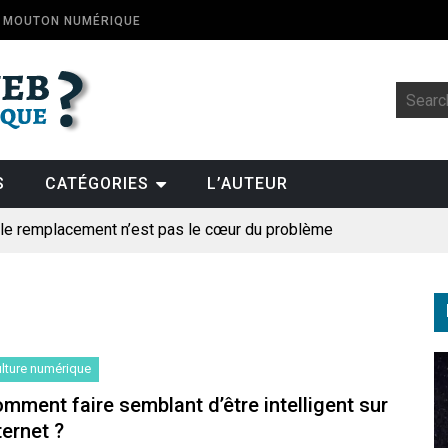
E MOUTON NUMÉRIQUE
S
CATÉGORIES
L’AUTEUR
: le remplacement n’est pas le cœur du problème
t la fin de l’emploi « à cause » de l’IA se plantent-elles toujours
ologique
pillage
lture numérique
des perroquets
mment faire semblant d’être intelligent sur
ternet ?