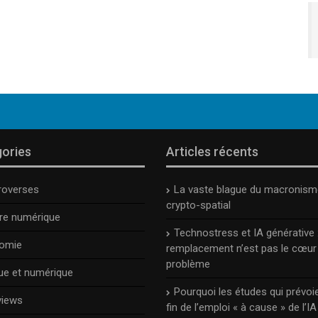
ories
Articles récents
roverses
La vaste blague du macronism
crypto-spatial
ure numérique
Technostress et IA générative :
omie
remplacement n’est pas le cœur
problème
ue et numérique
Pourquoi les études qui prévoie
views
fin de l’emploi « à cause » de l’IA