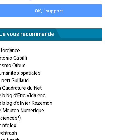
Je vous recommande
ffordance
tonio Casilli
osmo Orbus
umanités spatiales
ubert Guillaud
a Quadrature du Net
 blog d’Eric Vidalenc
e blog d’olivier Razemon
e Mouton Numérique
Sciences²}
cinfolex
echtrash