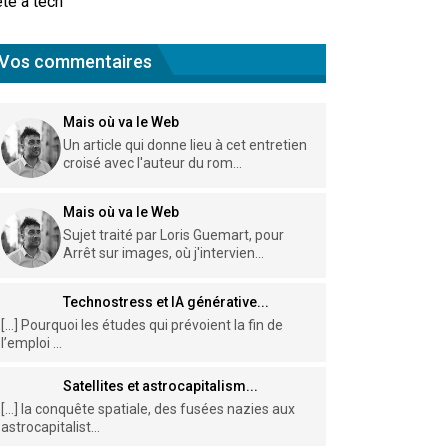
te à tech
Vos commentaires
Mais où va le Web
Un article qui donne lieu à cet entretien
croisé avec l'auteur du rom...
Mais où va le Web
Sujet traité par Loris Guemart, pour
Arrêt sur images, où j'intervien...
Technostress et IA générative...
[…] Pourquoi les études qui prévoient la fin de
l’emploi ...
Satellites et astrocapitalism...
[…] la conquête spatiale, des fusées nazies aux
astrocapitalist...