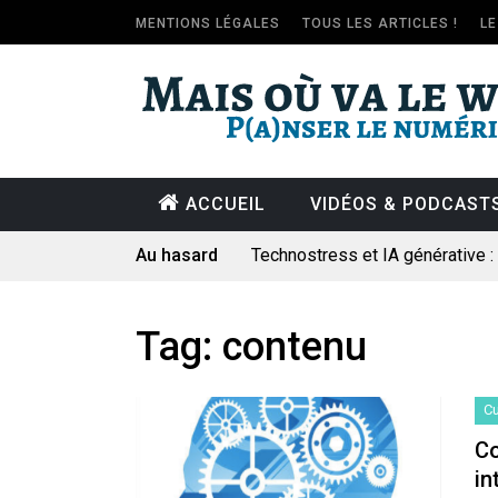
MENTIONS LÉGALES
TOUS LES ARTICLES !
L
ACCUEIL
VIDÉOS & PODCAST
Au hasard
Technostress et IA générative 
Pourquoi les études qui prévoien
Le consultant : une lecture soci
Tag:
contenu
Artemis II : objectif nul
Quand Mistral veut moraliser le 
Cu
Commentaire sur la polémique 
Co
in
Les syndicats, (tout) contre l’IA