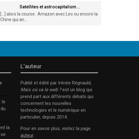
Satellites et astrocapitalism...
[…] alors la course : Amazon avec Leo ou encore la
Chine qui an...
L’auteur
e
Publié et édité par Irénée Régnauld,
Mais où va le web ?
est un blog qui
prend part aux différents débats qui
 le
concernent les nouvelles
 du
technologies et le numérique en
particulier, depuis 2014.
nt la
Pour en savoir plus, visitez la page
 se
auteur
.