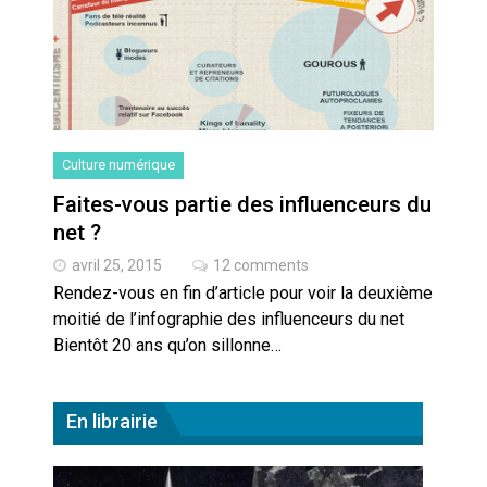
Artemis II : objectif nul
Quand Mistral veut moraliser le
pillage
Commentaire sur la polémique
Culture numérique
des perroquets
Faites-vous partie des influenceurs du
net ?
Les syndicats, (tout) contre l’IA
avril 25, 2015
12 comments
Rendez-vous en fin d’article pour voir la deuxième
En Seine-et-Marne, le projet de
moitié de l’infographie des influenceurs du net
Campus IA doit sortir des
champs : « On impose et copie
Bientôt 20 ans qu’on sillonne…
le gigantisme états-unien »
Addendum sur les machines à
laver, et l’intelligence artificielle
En librairie
La vaste blague du macronisme
crypto-spatial