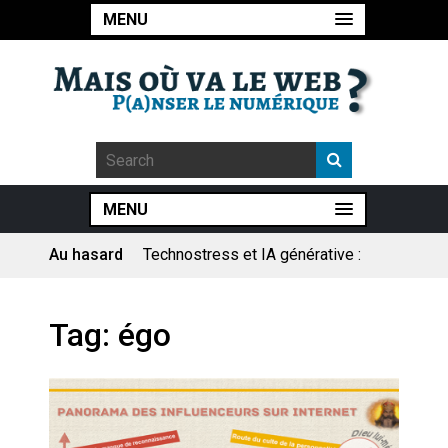
MENU
MENU
Au hasard
Technostress et IA générative :
le remplacement n’est pas le
cœur du problème
Pourquoi les études qui
Tag:
égo
prévoient la fin de l’emploi « à
cause » de l’IA se plantent-
elles toujours ?
Le consultant : une lecture
sociologique