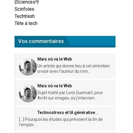
{Sciences²}
Scinfolex
Techtrash
Tête à tech
Vos commentaires
Mais où va le Web
Un article qui donne lieu à cet entretien
croisé avec l'auteur du rom...
Mais où va le Web
Sujet traité par Loris Guemart, pour
Arrêt sur images, où j'intervien...
Technostress et IA générative...
[…] Pourquoi les études qui prévoient la fin de
l’emploi ...