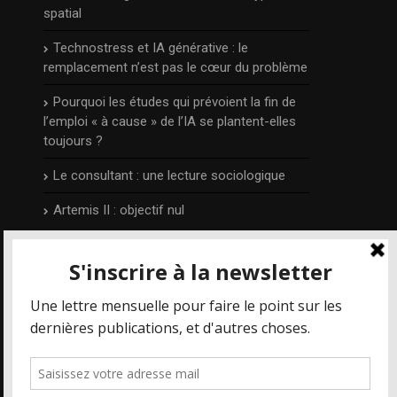
spatial
Technostress et IA générative : le
remplacement n’est pas le cœur du problème
Pourquoi les études qui prévoient la fin de
l’emploi « à cause » de l’IA se plantent-elles
toujours ?
Le consultant : une lecture sociologique
Artemis II : objectif nul
L’auteur
Publié et édité par Irénée Régnauld,
Mais où
va le web ?
est un blog qui prend part aux
différents débats qui concernent les
nouvelles technologies et le numérique en
particulier, depuis 2014.