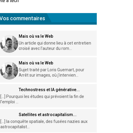
te à tech
Vos commentaires
Mais où va le Web
Un article qui donne lieu à cet entretien
croisé avec l'auteur du rom...
Mais où va le Web
Sujet traité par Loris Guemart, pour
Arrêt sur images, où j'intervien...
Technostress et IA générative...
[…] Pourquoi les études qui prévoient la fin de
l’emploi ...
Satellites et astrocapitalism...
[…] la conquête spatiale, des fusées nazies aux
astrocapitalist...