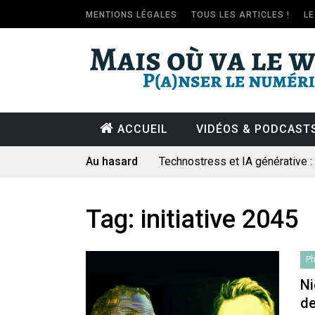
MENTIONS LÉGALES
TOUS LES ARTICLES !
L
ACCUEIL
VIDÉOS & PODCAST
Au hasard
Technostress et IA générative 
Pourquoi les études qui prévoien
Le consultant : une lecture soci
Tag:
initiative 2045
Artemis II : objectif nul
Quand Mistral veut moraliser le 
Ph
Commentaire sur la polémique 
Ni
de
Les syndicats, (tout) contre l’IA