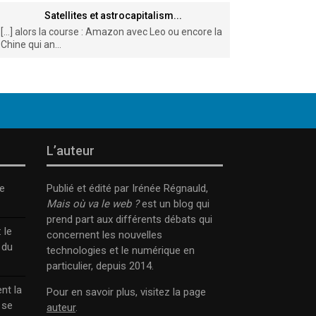
Satellites et astrocapitalism...
[…] alors la course : Amazon avec Leo ou encore la
Chine qui an...
L’auteur
e
Publié et édité par Irénée Régnauld,
Mais où va le web ?
est un blog qui
prend part aux différents débats qui
 le
concernent les nouvelles
 du
technologies et le numérique en
particulier, depuis 2014.
nt la
Pour en savoir plus, visitez la page
 se
auteur
.