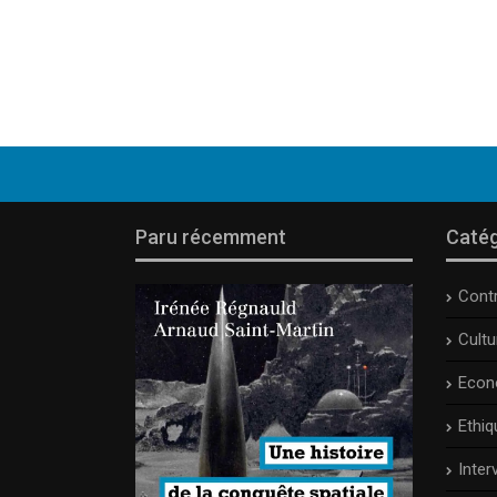
Paru récemment
Catég
Cont
Cult
Econ
Ethiq
Inter