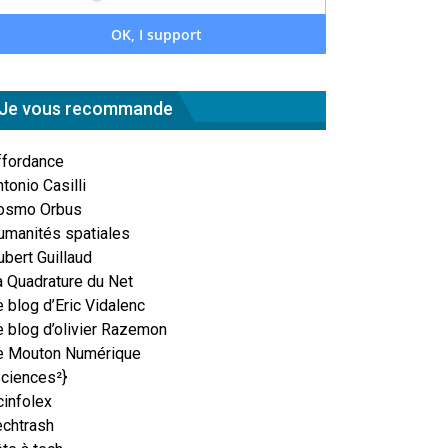
Je vous recommande
ffordance
tonio Casilli
osmo Orbus
umanités spatiales
ubert Guillaud
a Quadrature du Net
 blog d’Eric Vidalenc
e blog d’olivier Razemon
e Mouton Numérique
Sciences²}
cinfolex
echtrash