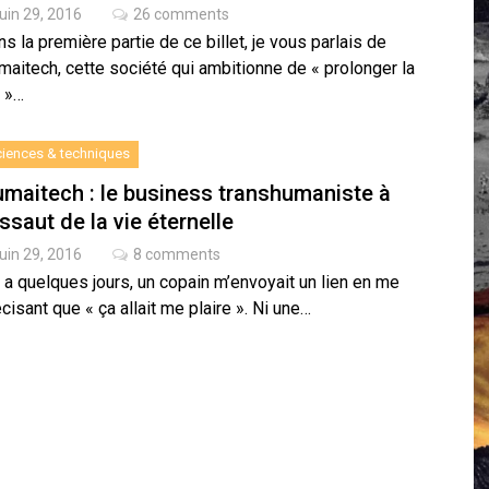
juin 29, 2016
26 comments
 Campus IA doit sortir des champs : « On impose et copie le gig
s la première partie de ce billet, je vous parlais de
, et l’intelligence artificielle
maitech, cette société qui ambitionne de « prolonger la
e »…
crypto-spatial
iences & techniques
maitech : le business transhumaniste à
assaut de la vie éternelle
juin 29, 2016
8 comments
y a quelques jours, un copain m’envoyait un lien en me
cisant que « ça allait me plaire ». Ni une…