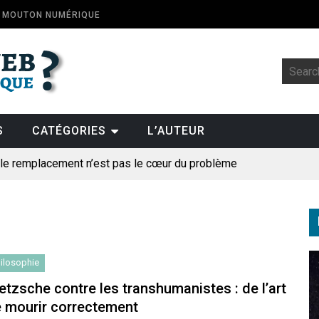
E MOUTON NUMÉRIQUE
S
CATÉGORIES
L’AUTEUR
: le remplacement n’est pas le cœur du problème
t la fin de l’emploi « à cause » de l’IA se plantent-elles toujours
ologique
pillage
ilosophie
des perroquets
etzsche contre les transhumanistes : de l’art
 mourir correctement