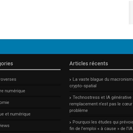
ories
Articles récents
roverses
La vaste blague du macronism
crypto-spatial
ure numérique
Technostress et IA générative :
omie
remplacement n’est pas le cœur
problème
ue et numérique
Pourquoi les études qui prévoie
views
fin de l’emploi « à cause » de l’IA