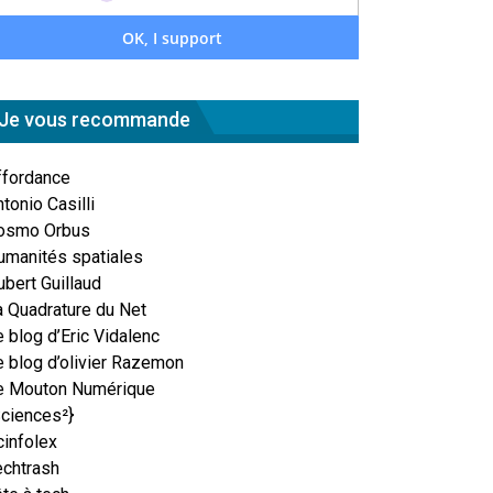
Je vous recommande
ffordance
tonio Casilli
osmo Orbus
umanités spatiales
ubert Guillaud
a Quadrature du Net
 blog d’Eric Vidalenc
e blog d’olivier Razemon
e Mouton Numérique
Sciences²}
cinfolex
echtrash