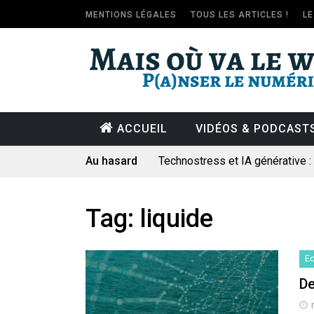
MENTIONS LÉGALES
TOUS LES ARTICLES !
L
ACCUEIL
VIDÉOS & PODCAST
Au hasard
Technostress et IA générative 
Pourquoi les études qui prévoien
Le consultant : une lecture soci
Tag:
liquide
Artemis II : objectif nul
Quand Mistral veut moraliser le 
E
Commentaire sur la polémique 
De
Les syndicats, (tout) contre l’IA