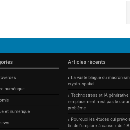
ories
Articles récents
roverses
La vaste blague du macronism
crypto-spatial
ure numérique
Technostress et IA générative :
omie
remplacement n’est pas le cœur
problème
ue et numérique
Pourquoi les études qui prévoie
views
fin de l’emploi « à cause » de l’IA