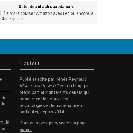
Satellites et astrocapitalism...
[…] alors la course : Amazon avec Leo ou encore la
Chine qui an...
L’auteur
e
Publié et édité par Irénée Régnauld,
Mais où va le web ?
est un blog qui
prend part aux différents débats qui
 le
concernent les nouvelles
 du
technologies et le numérique en
particulier, depuis 2014.
nt la
Pour en savoir plus, visitez la page
 se
auteur
.