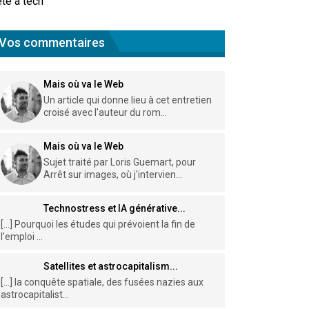
te à tech
Vos commentaires
Mais où va le Web
Un article qui donne lieu à cet entretien
croisé avec l'auteur du rom...
Mais où va le Web
Sujet traité par Loris Guemart, pour
Arrêt sur images, où j'intervien...
Technostress et IA générative...
[…] Pourquoi les études qui prévoient la fin de
l’emploi ...
Satellites et astrocapitalism...
[…] la conquête spatiale, des fusées nazies aux
astrocapitalist...