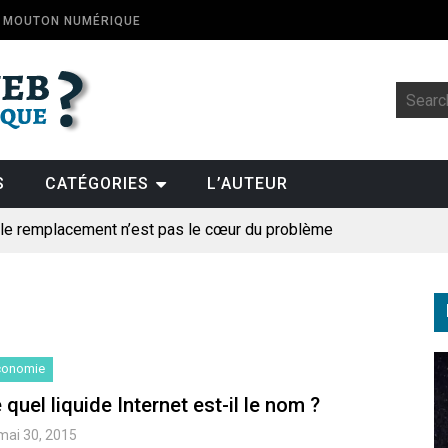
E MOUTON NUMÉRIQUE
S
CATÉGORIES
L’AUTEUR
: le remplacement n’est pas le cœur du problème
t la fin de l’emploi « à cause » de l’IA se plantent-elles toujours
ologique
pillage
conomie
des perroquets
 quel liquide Internet est-il le nom ?
mai 30, 2015