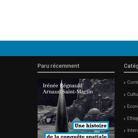
Paru récemment
Catég
Cont
Cult
Econ
Ethiq
Inter