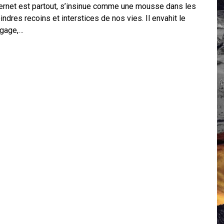
ternet est partout, s’insinue comme une mousse dans les
 Campus IA doit sortir des champs : « On impose et copie le gig
ndres recoins et interstices de nos vies. Il envahit le
, et l’intelligence artificielle
ngage,…
crypto-spatial