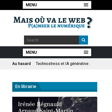
MENU
MENU
Au hasard
Technostress et IA générative :
le remplacement n’est pas le
cœur du problème
Pourquoi les études qui
prévoient la fin de l’emploi « à
En librairie
cause » de l’IA se plantent-
elles toujours ?
Le consultant : une lecture
sociologique