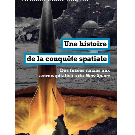
Artemis II : objectif nul
Quand Mistral veut moraliser le
pillage
Commentaire sur la polémique
des perroquets
Les syndicats, (tout) contre l’IA
En Seine-et-Marne, le projet de
Campus IA doit sortir des
champs : « On impose et copie
le gigantisme états-unien »
Addendum sur les machines à
laver, et l’intelligence artificielle
La vaste blague du macronisme
crypto-spatial