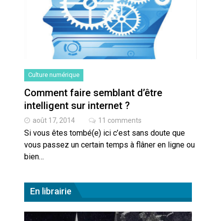
Artemis II : objectif nul
Quand Mistral veut moraliser le
pillage
Commentaire sur la polémique
Culture numérique
des perroquets
Comment faire semblant d’être
intelligent sur internet ?
Les syndicats, (tout) contre l’IA
août 17, 2014
11 comments
Si vous êtes tombé(e) ici c’est sans doute que
En Seine-et-Marne, le projet de
vous passez un certain temps à flâner en ligne ou
Campus IA doit sortir des
champs : « On impose et copie
bien…
le gigantisme états-unien »
Addendum sur les machines à
laver, et l’intelligence artificielle
En librairie
La vaste blague du macronisme
crypto-spatial