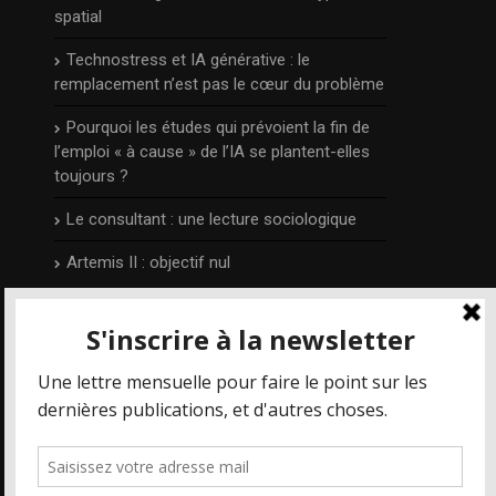
spatial
Technostress et IA générative : le
remplacement n’est pas le cœur du problème
Pourquoi les études qui prévoient la fin de
l’emploi « à cause » de l’IA se plantent-elles
toujours ?
Le consultant : une lecture sociologique
Artemis II : objectif nul
L’auteur
Publié et édité par Irénée Régnauld,
Mais où
va le web ?
est un blog qui prend part aux
différents débats qui concernent les
nouvelles technologies et le numérique en
particulier, depuis 2014.