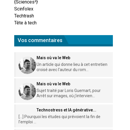
{Sciences²}
Scinfolex
Techtrash
Tête à tech
Vos commentaires
Mais où va le Web
Un article qui donne lieu à cet entretien
croisé avec l'auteur du rom...
Mais où va le Web
Sujet traité par Loris Guemart, pour
Arrêt sur images, où j'intervien...
Technostress et IA générative...
[…] Pourquoi les études qui prévoient la fin de
l’emploi ...