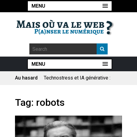
MENU
MENU
Au hasard
Technostress et IA générative :
le remplacement n’est pas le
cœur du problème
Pourquoi les études qui
Tag:
robots
prévoient la fin de l’emploi « à
cause » de l’IA se plantent-
elles toujours ?
Le consultant : une lecture
sociologique