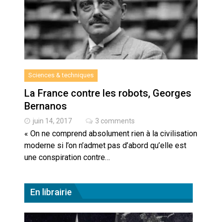
Artemis II : objectif nul
Quand Mistral veut moraliser le
pillage
Commentaire sur la polémique
Sciences & techniques
des perroquets
La France contre les robots, Georges
Bernanos
Les syndicats, (tout) contre l’IA
juin 14, 2017
3 comments
« On ne comprend absolument rien à la civilisation
En Seine-et-Marne, le projet de
moderne si l’on n’admet pas d’abord qu’elle est
Campus IA doit sortir des
champs : « On impose et copie
une conspiration contre…
le gigantisme états-unien »
Addendum sur les machines à
laver, et l’intelligence artificielle
En librairie
La vaste blague du macronisme
crypto-spatial