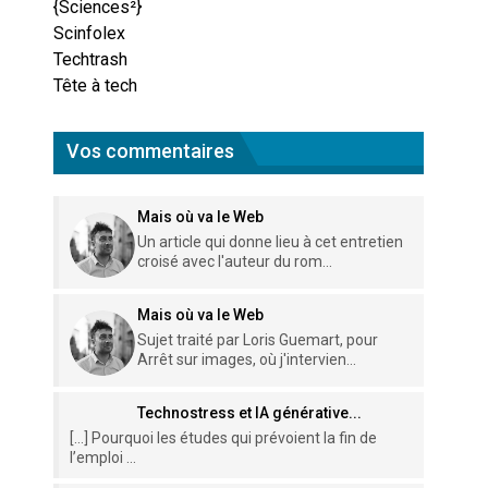
{Sciences²}
Scinfolex
Techtrash
Tête à tech
Vos commentaires
Mais où va le Web
Un article qui donne lieu à cet entretien
croisé avec l'auteur du rom...
Mais où va le Web
Sujet traité par Loris Guemart, pour
Arrêt sur images, où j'intervien...
Technostress et IA générative...
[…] Pourquoi les études qui prévoient la fin de
l’emploi ...