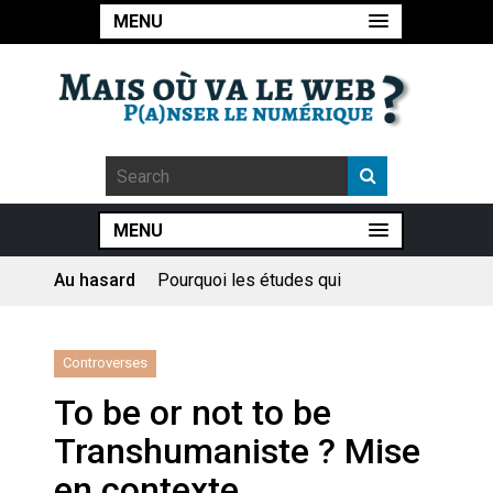
MENU
MENU
Au hasard
Le consultant : une lecture
sociologique
Artemis II : objectif nul
Controverses
To be or not to be
Quand Mistral veut moraliser le
Transhumaniste ? Mise
pillage
en contexte