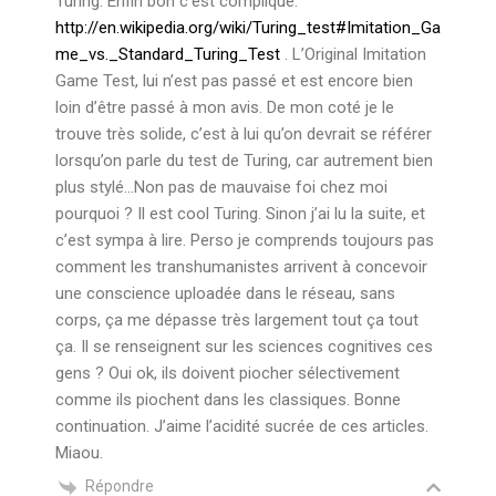
Turing. Enfin bon c’est compliqué.
http://en.wikipedia.org/wiki/Turing_test#Imitation_Ga
me_vs._Standard_Turing_Test
. L’Original Imitation
Game Test, lui n’est pas passé et est encore bien
loin d’être passé à mon avis. De mon coté je le
trouve très solide, c’est à lui qu’on devrait se référer
lorsqu’on parle du test de Turing, car autrement bien
plus stylé…Non pas de mauvaise foi chez moi
pourquoi ? Il est cool Turing. Sinon j’ai lu la suite, et
c’est sympa à lire. Perso je comprends toujours pas
comment les transhumanistes arrivent à concevoir
une conscience uploadée dans le réseau, sans
corps, ça me dépasse très largement tout ça tout
ça. Il se renseignent sur les sciences cognitives ces
gens ? Oui ok, ils doivent piocher sélectivement
comme ils piochent dans les classiques. Bonne
continuation. J’aime l’acidité sucrée de ces articles.
Miaou.
Répondre