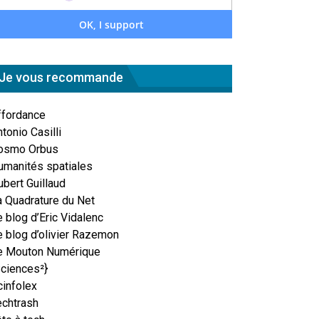
Je vous recommande
ffordance
tonio Casilli
osmo Orbus
umanités spatiales
ubert Guillaud
a Quadrature du Net
 blog d’Eric Vidalenc
e blog d’olivier Razemon
e Mouton Numérique
Sciences²}
cinfolex
echtrash