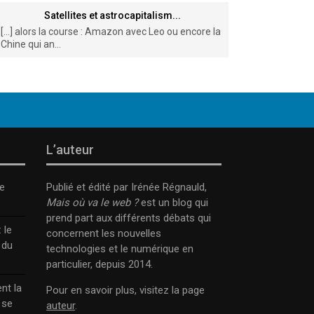
Satellites et astrocapitalism...
[…] alors la course : Amazon avec Leo ou encore la
Chine qui an...
L’auteur
e
Publié et édité par Irénée Régnauld,
Mais où va le web ?
est un blog qui
prend part aux différents débats qui
 le
concernent les nouvelles
 du
technologies et le numérique en
particulier, depuis 2014.
nt la
Pour en savoir plus, visitez la page
 se
auteur
.