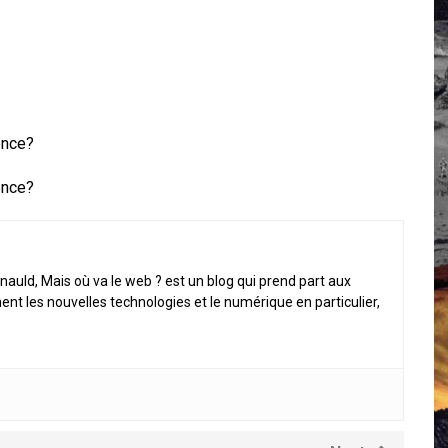
 Campus IA doit sortir des champs : « On impose et copie le gig
, et l’intelligence artificielle
crypto-spatial
ence?
ence?
nauld, Mais où va le web ? est un blog qui prend part aux
ent les nouvelles technologies et le numérique en particulier,