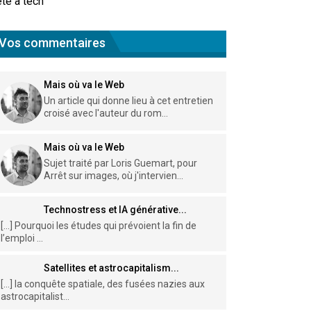
te à tech
Vos commentaires
Mais où va le Web
Un article qui donne lieu à cet entretien
croisé avec l'auteur du rom...
Mais où va le Web
Sujet traité par Loris Guemart, pour
Arrêt sur images, où j'intervien...
Technostress et IA générative...
[…] Pourquoi les études qui prévoient la fin de
l’emploi ...
Satellites et astrocapitalism...
[…] la conquête spatiale, des fusées nazies aux
astrocapitalist...