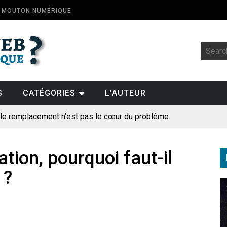
E MOUTON NUMÉRIQUE
S
CATÉGORIES
L’AUTEUR
: le remplacement n’est pas le cœur du problème
t la fin de l’emploi « à cause » de l’IA se plantent-elles toujours
ologique
tion, pourquoi faut-il
 ?
pillage
des perroquets