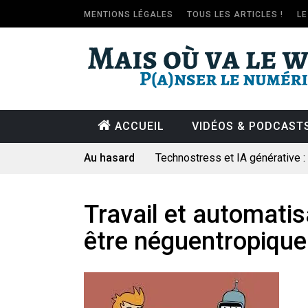
MENTIONS LÉGALES
TOUS LES ARTICLES !
L
ACCUEIL
VIDÉOS & PODCAST
Au hasard
Technostress et IA générative 
Pourquoi les études qui prévoien
Le consultant : une lecture soci
Travail et automatisa
Artemis II : objectif nul
être néguentropique
Quand Mistral veut moraliser le 
Commentaire sur la polémique 
Les syndicats, (tout) contre l’IA