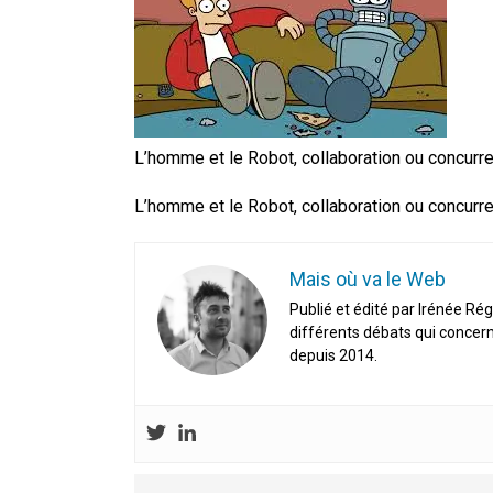
En Seine-et-Marne, le projet de
unien »
Addendum sur les machines à laver
La vaste blague du macronisme 
L’homme et le Robot, collaboration ou concurr
L’homme et le Robot, collaboration ou concurr
Mais où va le Web
Publié et édité par Irénée Rég
différents débats qui concern
depuis 2014.