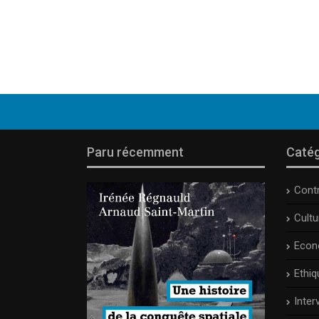
Paru récemment
Catég
Cont
Cult
Econ
Ethiq
Inter