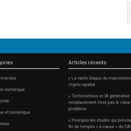
ories
Articles récents
roverses
La vaste blague du macronism
crypto-spatial
ure numérique
Technostress et IA générative :
omie
remplacement n’est pas le cœur
problème
ue et numérique
Pourquoi les études qui prévoie
views
fin de l’emploi « à cause » de l’IA