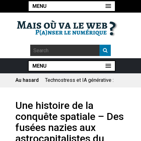
MENU
MENU
Au hasard
Technostress et IA générative :
le remplacement n’est pas le
cœur du problème
Pourquoi les études qui
Une histoire de la
prévoient la fin de l’emploi « à
cause » de l’IA se plantent-
conquête spatiale – Des
elles toujours ?
Le consultant : une lecture
fusées nazies aux
sociologique
astrocapitalistes du