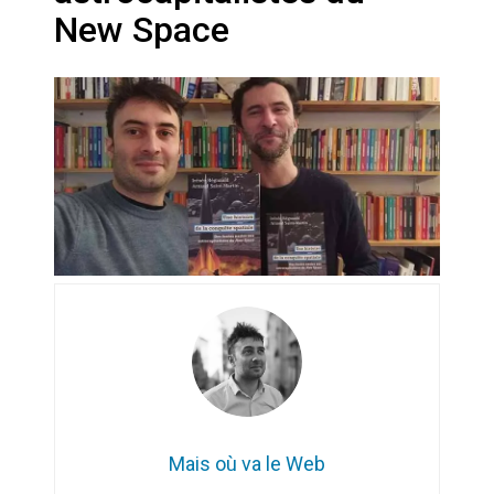
Artemis II : objectif nul
New Space
Quand Mistral veut moraliser le
pillage
Commentaire sur la polémique
des perroquets
Les syndicats, (tout) contre l’IA
En Seine-et-Marne, le projet de
Campus IA doit sortir des
champs : « On impose et copie
le gigantisme états-unien »
Addendum sur les machines à
laver, et l’intelligence artificielle
La vaste blague du macronisme
Mais où va le Web
crypto-spatial