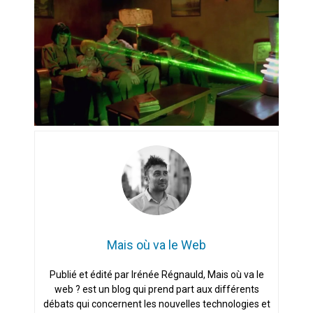
Artemis II : objectif nul
Quand Mistral veut moraliser le
pillage
Commentaire sur la polémique
des perroquets
Les syndicats, (tout) contre l’IA
En Seine-et-Marne, le projet de
Campus IA doit sortir des
champs : « On impose et copie
le gigantisme états-unien »
Mais où va le Web
Addendum sur les machines à
laver, et l’intelligence artificielle
Publié et édité par Irénée Régnauld, Mais où va le
web ? est un blog qui prend part aux différents
La vaste blague du macronisme
crypto-spatial
débats qui concernent les nouvelles technologies et