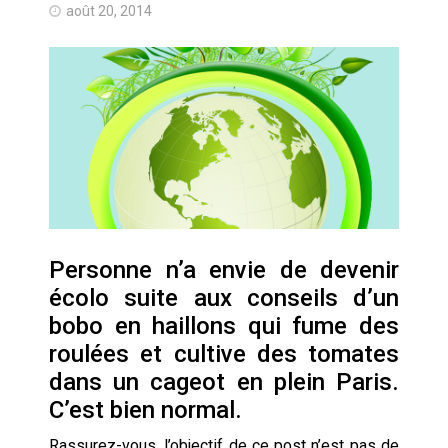
août 20, 2014
Quand Mistral veut moraliser le
pillage
Commentaire sur la polémique
des perroquets
Les syndicats, (tout) contre l’IA
En Seine-et-Marne, le projet de
Campus IA doit sortir des
champs : « On impose et copie
Personne n’a envie de devenir
le gigantisme états-unien »
écolo suite aux conseils d’un
Addendum sur les machines à
laver, et l’intelligence artificielle
bobo en haillons qui fume des
roulées et cultive des tomates
La vaste blague du macronisme
dans un cageot en plein Paris.
crypto-spatial
C’est bien normal.
Technostress et IA générative :
Rassurez-vous, l’objectif de ce post n’est pas de