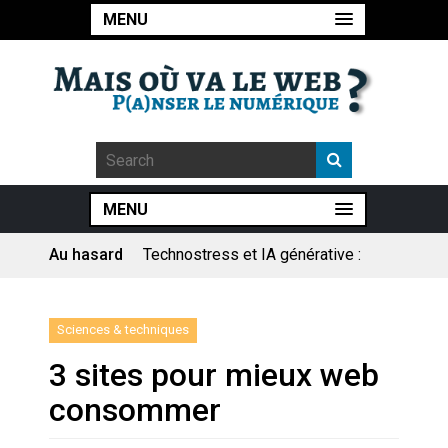
MENU
Technostress et IA générative :
MENU
le remplacement n’est pas le
cœur du problème
Au hasard
Pourquoi les études qui
prévoient la fin de l’emploi « à
cause » de l’IA se plantent-
elles toujours ?
Sciences & techniques
Le consultant : une lecture
sociologique
3 sites pour mieux web
consommer
Artemis II : objectif nul