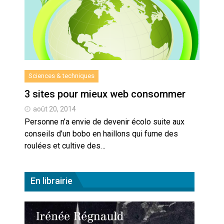
Artemis II : objectif nul
Quand Mistral veut moraliser le
pillage
Commentaire sur la polémique
Sciences & techniques
des perroquets
3 sites pour mieux web consommer
Les syndicats, (tout) contre l’IA
août 20, 2014
Personne n’a envie de devenir écolo suite aux
conseils d’un bobo en haillons qui fume des
En Seine-et-Marne, le projet de
roulées et cultive des…
Campus IA doit sortir des
champs : « On impose et copie
le gigantisme états-unien »
Addendum sur les machines à
En librairie
laver, et l’intelligence artificielle
La vaste blague du macronisme
crypto-spatial