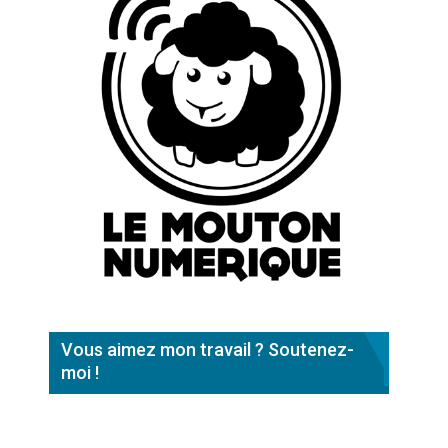
Vous aimez mon travail ? Soutenez-
moi !