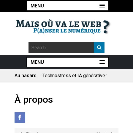
MENU
MENU
Au hasard
Technostress et IA générative :
le remplacement n’est pas le
cœur du problème
Pourquoi les études qui
À propos
prévoient la fin de l’emploi « à
cause » de l’IA se plantent-
elles toujours ?
Le consultant : une lecture
sociologique