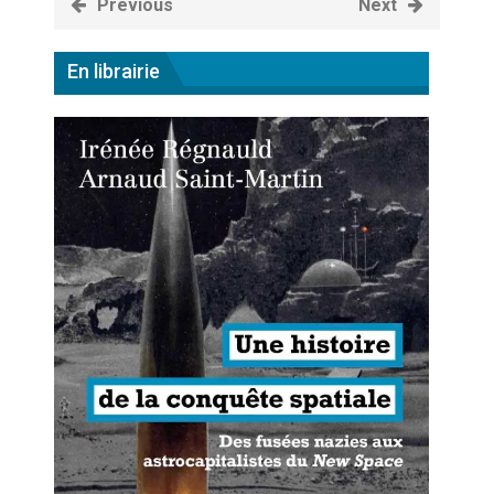
Previous
Next
Artemis II : objectif nul
En librairie
Quand Mistral veut moraliser le
pillage
Commentaire sur la polémique
des perroquets
Les syndicats, (tout) contre l’IA
En Seine-et-Marne, le projet de
Campus IA doit sortir des
champs : « On impose et copie
le gigantisme états-unien »
Addendum sur les machines à
laver, et l’intelligence artificielle
La vaste blague du macronisme
crypto-spatial