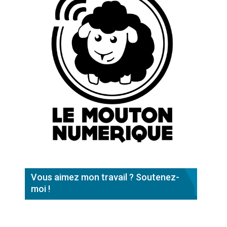
Vous aimez mon travail ? Soutenez-
moi !