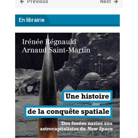
Previous
Next
Artemis II : objectif nul
En librairie
Quand Mistral veut moraliser le
pillage
Commentaire sur la polémique
des perroquets
Les syndicats, (tout) contre l’IA
En Seine-et-Marne, le projet de
Campus IA doit sortir des
champs : « On impose et copie
le gigantisme états-unien »
Addendum sur les machines à
laver, et l’intelligence artificielle
La vaste blague du macronisme
crypto-spatial