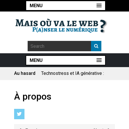
MENU
MENU
Au hasard
Technostress et IA générative :
le remplacement n’est pas le
cœur du problème
Pourquoi les études qui
À propos
prévoient la fin de l’emploi « à
cause » de l’IA se plantent-
elles toujours ?
Le consultant : une lecture
sociologique