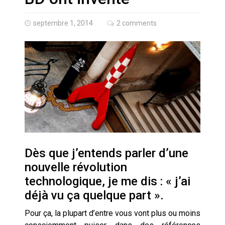
Quand Mistral veut moraliser le
pillage
septembre 1, 2014
2 comments
Commentaire sur la polémique
des perroquets
Les syndicats, (tout) contre l’IA
En Seine-et-Marne, le projet de
Campus IA doit sortir des
champs : « On impose et copie
le gigantisme états-unien »
Addendum sur les machines à
laver, et l’intelligence artificielle
Dès que j’entends parler d’une
nouvelle révolution
La vaste blague du macronisme
technologique, je me dis : « j’ai
crypto-spatial
déjà vu ça quelque part ».
Technostress et IA générative :
Pour ça, la plupart d’entre vous vont plus ou moins
le remplacement n’est pas le