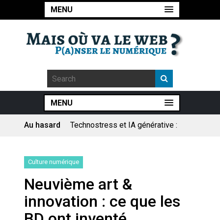
MENU
MENU
Au hasard
Pourquoi les études qui
prévoient la fin de l’emploi « à
cause » de l’IA se plantent-
elles toujours ?
Le consultant : une lecture
Culture numérique
sociologique
Neuvième art &
Artemis II : objectif nul
innovation : ce que les
BD ont inventé