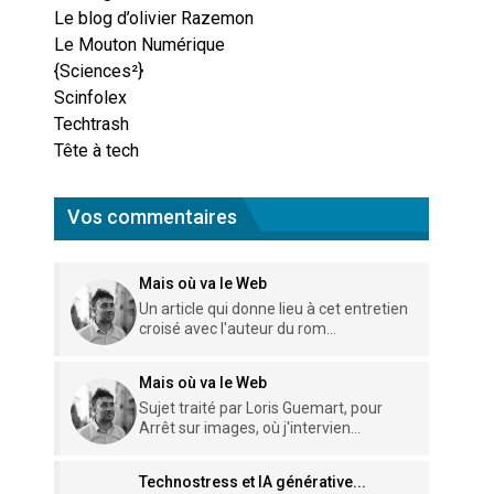
Le blog d’olivier Razemon
Le Mouton Numérique
{Sciences²}
Scinfolex
Techtrash
Tête à tech
Vos commentaires
Mais où va le Web
Un article qui donne lieu à cet entretien
croisé avec l'auteur du rom...
Mais où va le Web
Sujet traité par Loris Guemart, pour
Arrêt sur images, où j'intervien...
Technostress et IA générative...