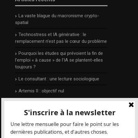
La vaste blague du macronisme crypto-
spatial
Technostress et IA générative : le
remplacement n’est pas le cœur du problème
Pourquoi les études qui prévoient la fin de
l’emploi « à cause » de l’IA se plantent-elles
toujours ?
Le consultant : une lecture sociologique
Artemis II : objectif nul
L’auteur
Publié et édité par Irénée Régnauld,
Mais où
va le web ?
est un blog qui prend part aux
différents débats qui concernent les