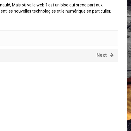
nauld, Mais où va le web ? est un blog qui prend part aux
 Campus IA doit sortir des champs : « On impose et copie le gig
ent les nouvelles technologies et le numérique en particulier,
, et l’intelligence artificielle
crypto-spatial
Next