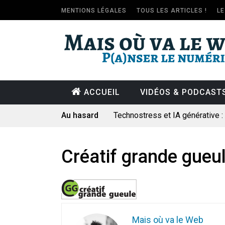
MENTIONS LÉGALES
TOUS LES ARTICLES !
L
ACCUEIL
VIDÉOS & PODCAST
Au hasard
Technostress et IA générative 
Pourquoi les études qui prévoien
Le consultant : une lecture soci
Créatif grande gueu
Artemis II : objectif nul
Quand Mistral veut moraliser le 
Commentaire sur la polémique 
Les syndicats, (tout) contre l’IA
Mais où va le Web