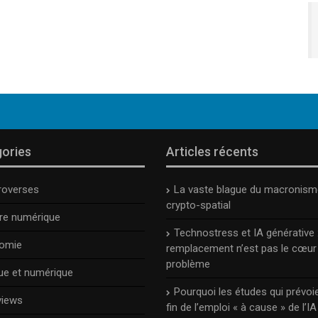
ories
Articles récents
roverses
La vaste blague du macronism
crypto-spatial
ure numérique
Technostress et IA générative :
omie
remplacement n’est pas le cœur
problème
ue et numérique
Pourquoi les études qui prévoie
views
fin de l’emploi « à cause » de l’IA