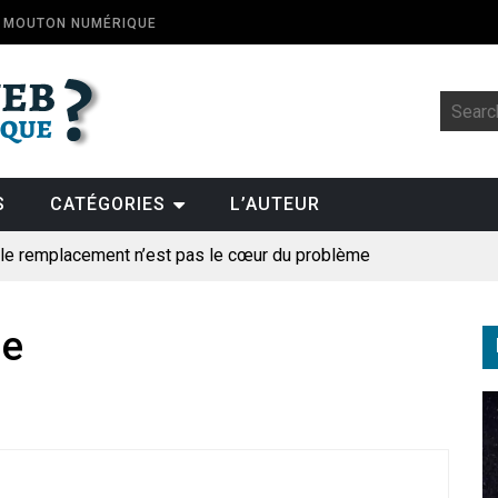
E MOUTON NUMÉRIQUE
S
CATÉGORIES
L’AUTEUR
: le remplacement n’est pas le cœur du problème
t la fin de l’emploi « à cause » de l’IA se plantent-elles toujours
ologique
le
pillage
des perroquets