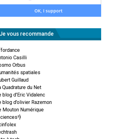
Je vous recommande
ffordance
tonio Casilli
osmo Orbus
umanités spatiales
ubert Guillaud
a Quadrature du Net
 blog d’Eric Vidalenc
e blog d’olivier Razemon
e Mouton Numérique
Sciences²}
cinfolex
echtrash