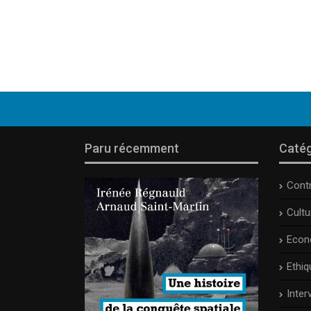
Paru récemment
Catég
Cont
Cult
Econ
Ethiq
Inter