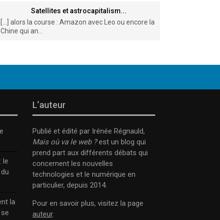
Satellites et astrocapitalism...
[…] alors la course : Amazon avec Leo ou encore la
Chine qui an...
L’auteur
e
Publié et édité par Irénée Régnauld,
Mais où va le web ?
est un blog qui
prend part aux différents débats qui
 le
concernent les nouvelles
 du
technologies et le numérique en
particulier, depuis 2014.
nt la
Pour en savoir plus, visitez la page
 se
auteur
.