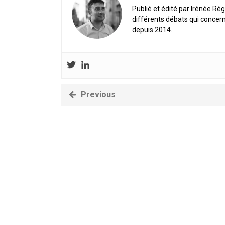
Publié et édité par Irénée Rég
En Seine-et-Marne, le projet de
unien »
différents débats qui concern
Addendum sur les machines à laver
depuis 2014.
La vaste blague du macronisme 
Previous