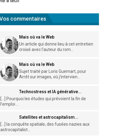
te à tech
Vos commentaires
Mais où va le Web
Un article qui donne lieu à cet entretien
croisé avec l'auteur du rom...
Mais où va le Web
Sujet traité par Loris Guemart, pour
Arrêt sur images, où j'intervien...
Technostress et IA générative...
[…] Pourquoi les études qui prévoient la fin de
l’emploi ...
Satellites et astrocapitalism...
[…] la conquête spatiale, des fusées nazies aux
astrocapitalist...