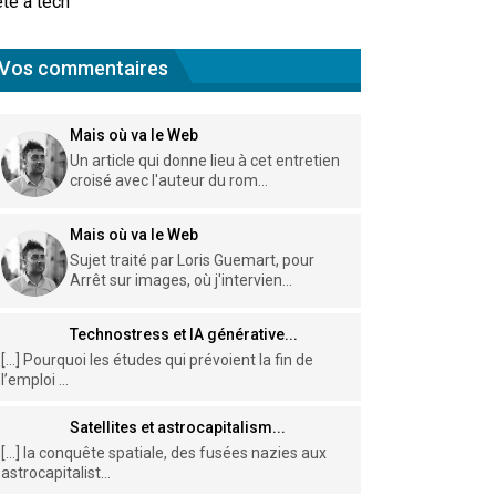
te à tech
Vos commentaires
Mais où va le Web
Un article qui donne lieu à cet entretien
croisé avec l'auteur du rom...
Mais où va le Web
Sujet traité par Loris Guemart, pour
Arrêt sur images, où j'intervien...
Technostress et IA générative...
[…] Pourquoi les études qui prévoient la fin de
l’emploi ...
Satellites et astrocapitalism...
[…] la conquête spatiale, des fusées nazies aux
astrocapitalist...