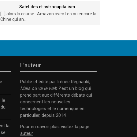
Satellites et astrocapitalism...
[…] alors la course : Amazon avec Leo ou encore la
Chine qui an...
L’auteur
e
Publié et édité par Irénée Régnauld,
Mais où va le web ?
est un blog qui
prend part aux différents débats qui
 le
concernent les nouvelles
 du
technologies et le numérique en
particulier, depuis 2014.
nt la
Pour en savoir plus, visitez la page
 se
auteur
.