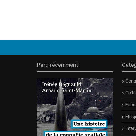
Paru récemment
Catég
Cont
Cult
Econ
Ethiq
Inter