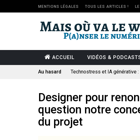
MENTIONS LÉGALES
TOUS LES ARTICLES !
L
ACCUEIL
VIDÉOS & PODCAST
Au hasard
Technostress et IA générative 
Pourquoi les études qui prévoien
Le consultant : une lecture soci
Designer pour renon
Artemis II : objectif nul
question notre conce
Quand Mistral veut moraliser le 
du projet
Commentaire sur la polémique 
Les syndicats, (tout) contre l’IA