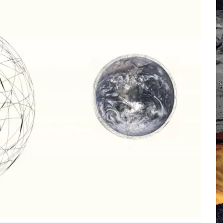
 Campus IA doit sortir des champs : « On impose et copie le gig
, et l’intelligence artificielle
crypto-spatial