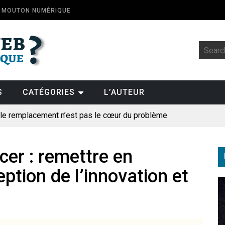
E MOUTON NUMÉRIQUE
S
CATÉGORIES
L’AUTEUR
: le remplacement n’est pas le cœur du problème
t la fin de l’emploi « à cause » de l’IA se plantent-elles toujours
ologique
cer : remettre en
ption de l’innovation et
pillage
des perroquets