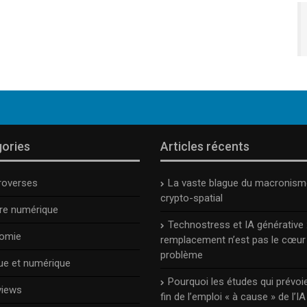
ories
Articles récents
roverses
La vaste blague du macronism
crypto-spatial
ure numérique
Technostress et IA générative :
omie
remplacement n’est pas le cœur
problème
ue et numérique
Pourquoi les études qui prévoie
views
fin de l’emploi « à cause » de l’IA