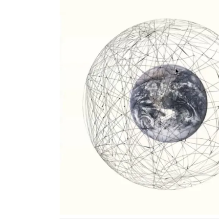
En Seine-et-Marne, le projet de
unien »
Addendum sur les machines à laver
La vaste blague du macronisme 