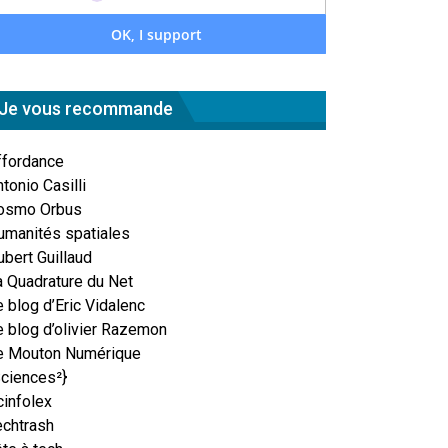
Je vous recommande
ffordance
tonio Casilli
osmo Orbus
umanités spatiales
ubert Guillaud
a Quadrature du Net
 blog d’Eric Vidalenc
e blog d’olivier Razemon
e Mouton Numérique
Sciences²}
cinfolex
echtrash