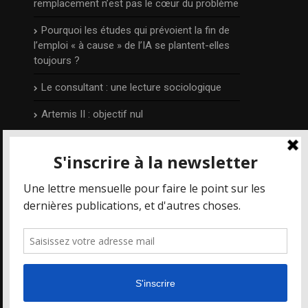
remplacement n’est pas le cœur du problème
Pourquoi les études qui prévoient la fin de
l’emploi « à cause » de l’IA se plantent-elles
toujours ?
Le consultant : une lecture sociologique
Artemis II : objectif nul
L’auteur
Publié et édité par Irénée Régnauld,
Mais où
va le web ?
est un blog qui prend part aux
différents débats qui concernent les
nouvelles technologies et le numérique en
particulier, depuis 2014.
Pour en savoir plus, visitez la page
auteur
.