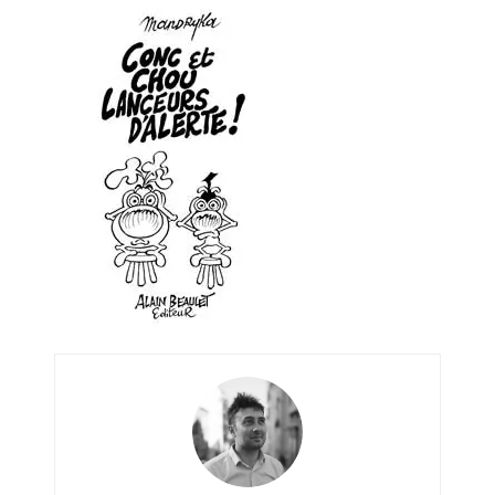
Artemis II : objectif nul
Quand Mistral veut moraliser le
pillage
Commentaire sur la polémique
des perroquets
Les syndicats, (tout) contre l’IA
En Seine-et-Marne, le projet de
Campus IA doit sortir des
champs : « On impose et copie
le gigantisme états-unien »
Addendum sur les machines à
laver, et l’intelligence artificielle
La vaste blague du macronisme
crypto-spatial