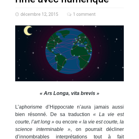
Quand Mistral veut moraliser le
pillage
décembre 12, 2015
1 comment
Commentaire sur la polémique
des perroquets
Les syndicats, (tout) contre l’IA
En Seine-et-Marne, le projet de
Campus IA doit sortir des
champs : « On impose et copie
le gigantisme états-unien »
Addendum sur les machines à
laver, et l’intelligence artificielle
« Ars Longa, vita brevis »
L’aphorisme d’Hippocrate n’aura jamais aussi
La vaste blague du macronisme
crypto-spatial
bien résonné. De sa traduction
« La vie est
courte, l’art long »
ou encore
« la vie est courte, la
science interminable »
, on pourrait décliner
Technostress et IA générative :
le remplacement n’est pas le
d’innombrables interprétations tout à fait