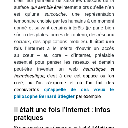
c’est leur permettre de saisir les dessous de la
qui semble être
surface
Internet alors qu’elle n’en
est qu’une
surcouche
, une représentation
temporaire choisie par les humains à un moment
donné et suivant certains intérêts (je parle bien
sûr ici des plates-formes de contenu, des réseaux
sociaux, des applications mobiles).
Il était une
fois l’Internet
a le mérite d’ouvrir un accès
au cœur – au core – d’Internet, préalable
essentiel pour penser les réseaux et demain
heuristique et
peut-être inventer un web
herméneutique
, c’est à dire cet espace où l’on
créé, où l’on s’exprime et où l’on fait des
découvertes
qu’appelle de ses vœux le
philosophe Bernard Stiegler
par exemple.
Il était une fois l’Internet : infos
pratiques
Si vous voulez voir (avec vos enfants)
Il était une