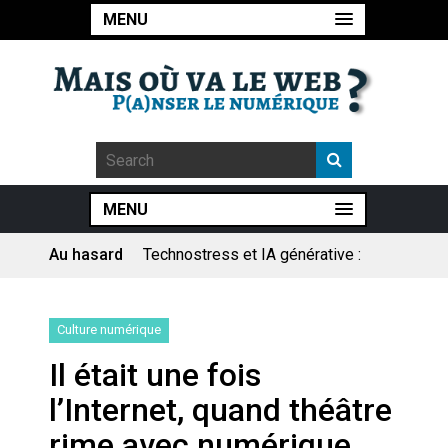
MENU
MENU
Au hasard
Pourquoi les études qui
prévoient la fin de l’emploi « à
cause » de l’IA se plantent-
elles toujours ?
Le consultant : une lecture
Culture numérique
sociologique
Il était une fois
Artemis II : objectif nul
l’Internet, quand théâtre
rime avec numérique