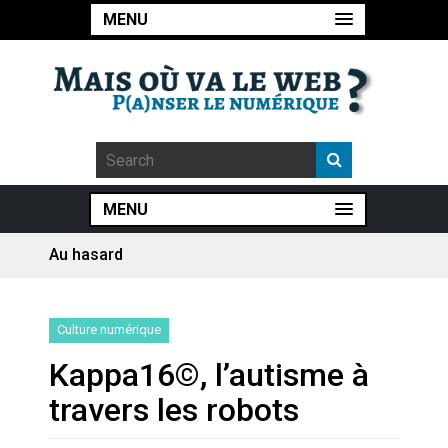
MENU
MENU
Au hasard
Artemis II : objectif nul
Quand Mistral veut moraliser le
Culture numérique
pillage
Kappa16©, l’autisme à
Commentaire sur la polémique
travers les robots
des perroquets