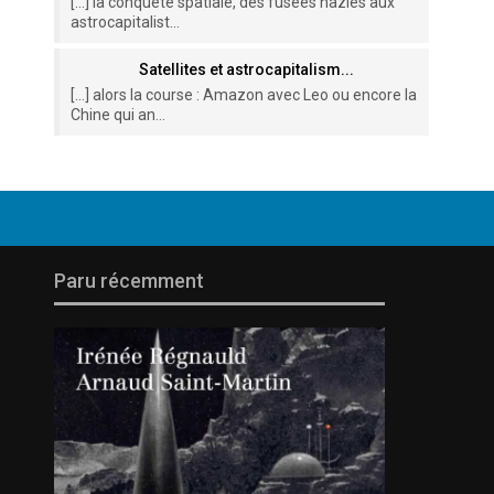
[…] la conquête spatiale, des fusées nazies aux
astrocapitalist...
Satellites et astrocapitalism...
[…] alors la course : Amazon avec Leo ou encore la
Chine qui an...
Paru récemment