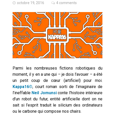
Les syndicats, (tout) contre l’IA
octobre 19, 2016
4 comments
En Seine-et-Marne, le projet de
Campus IA doit sortir des
champs : « On impose et copie
le gigantisme états-unien »
Addendum sur les machines à
laver, et l’intelligence artificielle
La vaste blague du macronisme
crypto-spatial
Parmi les nombreuses fictions robotiques du
Technostress et IA générative :
moment, il y en a une qui – je dois l’avouer – a été
le remplacement n’est pas le
un petit coup de cœur (artificiel) pour moi.
cœur du problème
Kappa16©
, court roman sorti de l’imaginaire de
Pourquoi les études qui
l’ineffable
Neil Jomunsi
conte l’histoire intérieure
prévoient la fin de l’emploi « à
cause » de l’IA se plantent-
d’un robot du futur, entité artificielle dont on ne
elles toujours ?
sait si l’esprit traduit le silicium des ordinateurs
Le consultant : une lecture
ou le carbone qui compose nos chairs.
sociologique