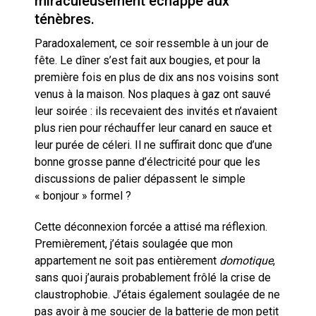
miraculeusement échappé aux
ténèbres.
Technostress et IA générative :
le remplacement n’est pas le
cœur du problème
Paradoxalement, ce soir ressemble à un jour de
fête. Le dîner s’est fait aux bougies, et pour la
première fois en plus de dix ans nos voisins sont
venus à la maison. Nos plaques à gaz ont sauvé
leur soirée : ils recevaient des invités et n’avaient
plus rien pour réchauffer leur canard en sauce et
leur purée de céleri. Il ne suffirait donc que d’une
bonne grosse panne d’électricité pour que les
discussions de palier dépassent le simple
« bonjour » formel ?
Cette déconnexion forcée a attisé ma réflexion.
Premièrement, j’étais soulagée que mon
appartement ne soit pas entièrement
domotique
,
sans quoi j’aurais probablement frôlé la crise de
claustrophobie. J’étais également soulagée de ne
pas avoir à me soucier de la batterie de mon petit