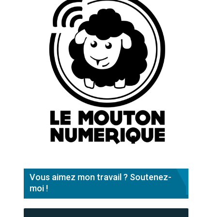
Vous aimez mon travail ? Soutenez-
moi !