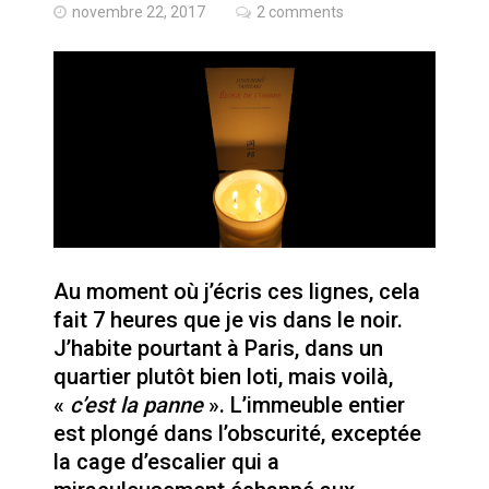
novembre 22, 2017
2 comments
Quand Mistral veut moraliser le
pillage
Commentaire sur la polémique
des perroquets
Les syndicats, (tout) contre l’IA
Au moment où j’écris ces lignes, cela
En Seine-et-Marne, le projet de
Campus IA doit sortir des
fait 7 heures que je vis dans le noir.
champs : « On impose et copie
J’habite pourtant à Paris, dans un
le gigantisme états-unien »
Addendum sur les machines à
quartier plutôt bien loti, mais voilà,
laver, et l’intelligence artificielle
«
c’est la panne
». L’immeuble entier
est plongé dans l’obscurité, exceptée
La vaste blague du macronisme
la cage d’escalier qui a
crypto-spatial