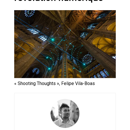
Artemis II : objectif nul
Quand Mistral veut moraliser le
pillage
Commentaire sur la polémique
des perroquets
Les syndicats, (tout) contre l’IA
En Seine-et-Marne, le projet de
« Shooting Thoughts », Felipe Vila-Boas
Campus IA doit sortir des
champs : « On impose et copie
le gigantisme états-unien »
Addendum sur les machines à
laver, et l’intelligence artificielle
La vaste blague du macronisme
crypto-spatial