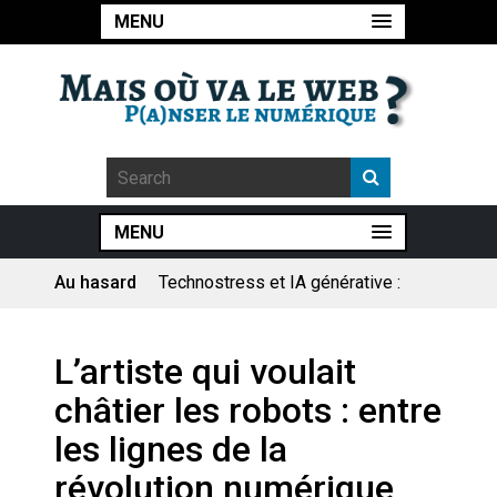
MENU
MENU
Au hasard
Technostress et IA générative :
le remplacement n’est pas le
cœur du problème
Pourquoi les études qui
L’artiste qui voulait
prévoient la fin de l’emploi « à
cause » de l’IA se plantent-
châtier les robots : entre
elles toujours ?
Le consultant : une lecture
les lignes de la
sociologique
révolution numérique