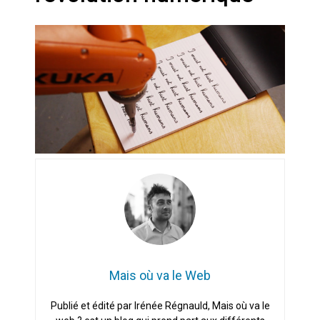
Artemis II : objectif nul
Quand Mistral veut moraliser le
pillage
Commentaire sur la polémique
des perroquets
Les syndicats, (tout) contre l’IA
En Seine-et-Marne, le projet de
Campus IA doit sortir des
champs : « On impose et copie
le gigantisme états-unien »
Addendum sur les machines à
laver, et l’intelligence artificielle
Mais où va le Web
La vaste blague du macronisme
Publié et édité par Irénée Régnauld, Mais où va le
crypto-spatial