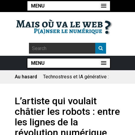
MENU
MENU
Au hasard
Technostress et IA générative :
le remplacement n’est pas le
cœur du problème
Pourquoi les études qui
L’artiste qui voulait
prévoient la fin de l’emploi « à
cause » de l’IA se plantent-
châtier les robots : entre
elles toujours ?
Le consultant : une lecture
les lignes de la
sociologique
révolution numérique