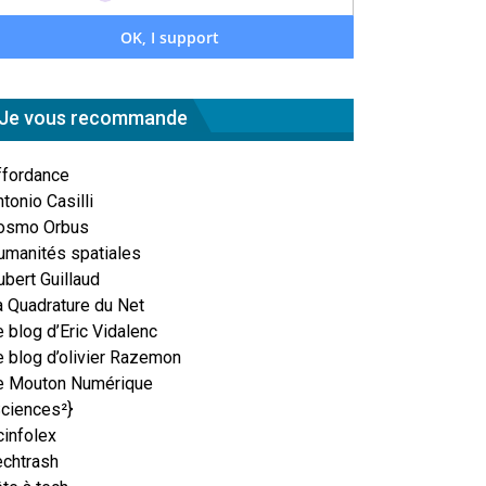
Je vous recommande
ffordance
tonio Casilli
osmo Orbus
umanités spatiales
ubert Guillaud
a Quadrature du Net
 blog d’Eric Vidalenc
e blog d’olivier Razemon
e Mouton Numérique
Sciences²}
cinfolex
echtrash