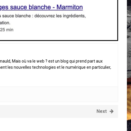
 Campus IA doit sortir des champs : « On impose et copie le gig
, et l’intelligence artificielle
crypto-spatial
nauld, Mais où va le web ? est un blog qui prend part aux
ent les nouvelles technologies et le numérique en particulier,
Next