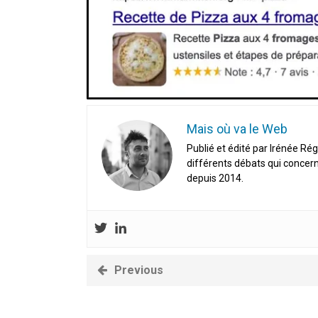
En Seine-et-Marne, le projet de
unien »
Addendum sur les machines à laver
La vaste blague du macronisme 
Mais où va le Web
Publié et édité par Irénée Rég
différents débats qui concern
depuis 2014.
Previous