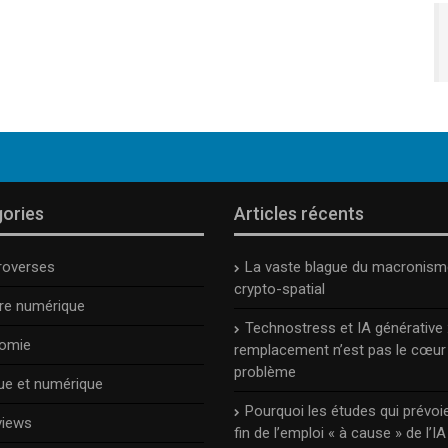
ories
Articles récents
roverses
La vaste blague du macronism
crypto-spatial
ure numérique
Technostress et IA générative :
omie
remplacement n’est pas le cœur
problème
ue et numérique
Pourquoi les études qui prévoie
views
fin de l’emploi « à cause » de l’IA