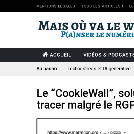
MENTIONS LÉGALES
TOUS LES ARTICLES !
L
ACCUEIL
VIDÉOS & PODCAST
Au hasard
Technostress et IA générative 
Pourquoi les études qui prévoien
Le consultant : une lecture soci
Le “CookieWall”, sol
Artemis II : objectif nul
tracer malgré le RG
Quand Mistral veut moraliser le 
Commentaire sur la polémique 
Les syndicats, (tout) contre l’IA