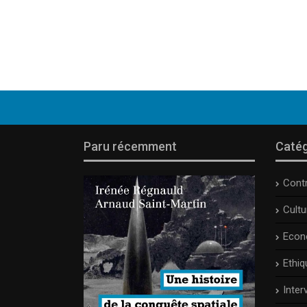
Paru récemment
Catég
Cont
Cult
Econ
Ethiq
Inter