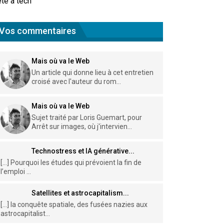
te à tech
Vos commentaires
Mais où va le Web
Un article qui donne lieu à cet entretien
croisé avec l'auteur du rom...
Mais où va le Web
Sujet traité par Loris Guemart, pour
Arrêt sur images, où j'intervien...
Technostress et IA générative...
[…] Pourquoi les études qui prévoient la fin de
l’emploi ...
Satellites et astrocapitalism...
[…] la conquête spatiale, des fusées nazies aux
astrocapitalist...