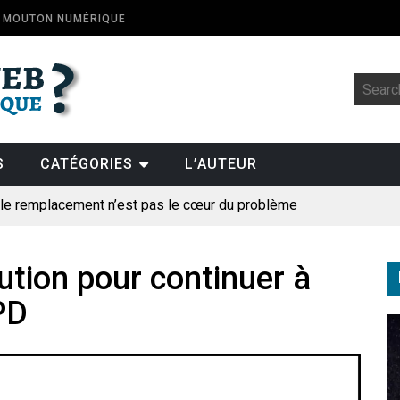
E MOUTON NUMÉRIQUE
S
CATÉGORIES
L’AUTEUR
: le remplacement n’est pas le cœur du problème
t la fin de l’emploi « à cause » de l’IA se plantent-elles toujours
ologique
ution pour continuer à
PD
pillage
des perroquets