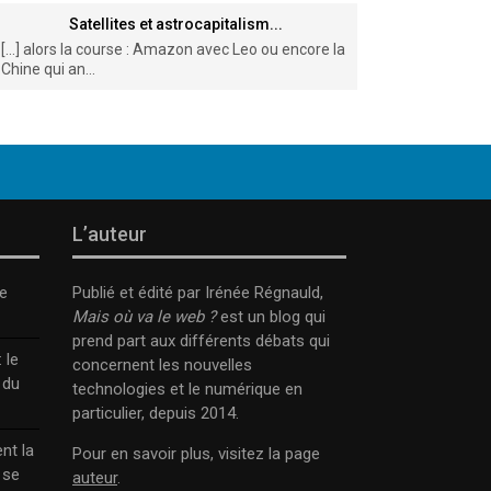
Satellites et astrocapitalism...
[…] alors la course : Amazon avec Leo ou encore la
Chine qui an...
L’auteur
e
Publié et édité par Irénée Régnauld,
Mais où va le web ?
est un blog qui
prend part aux différents débats qui
 le
concernent les nouvelles
 du
technologies et le numérique en
particulier, depuis 2014.
nt la
Pour en savoir plus, visitez la page
 se
auteur
.