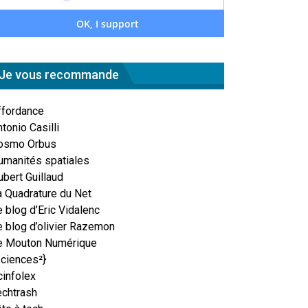
Je vous recommande
ffordance
tonio Casilli
osmo Orbus
umanités spatiales
ubert Guillaud
a Quadrature du Net
 blog d’Eric Vidalenc
e blog d’olivier Razemon
e Mouton Numérique
Sciences²}
cinfolex
echtrash