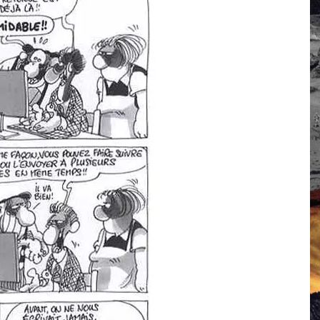
 Campus IA doit sortir des champs : « On impose et copie le gig
, et l’intelligence artificielle
crypto-spatial