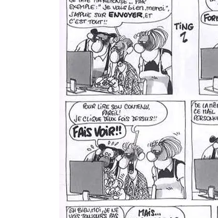
En Seine-et-Marne, le projet de
unien »
Addendum sur les machines à laver
La vaste blague du macronisme 