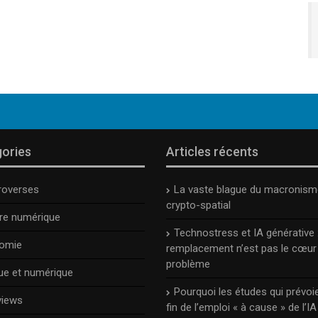
ories
Articles récents
roverses
La vaste blague du macronism
crypto-spatial
ure numérique
Technostress et IA générative :
omie
remplacement n’est pas le cœur
problème
ue et numérique
Pourquoi les études qui prévoie
views
fin de l’emploi « à cause » de l’IA