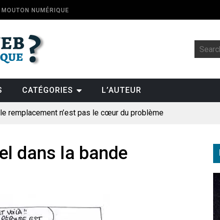
E MOUTON NUMÉRIQUE
S
CATÉGORIES
L’AUTEUR
: le remplacement n’est pas le cœur du problème
t la fin de l’emploi « à cause » de l’IA se plantent-elles toujours
ologique
uel dans la bande
pillage
des perroquets