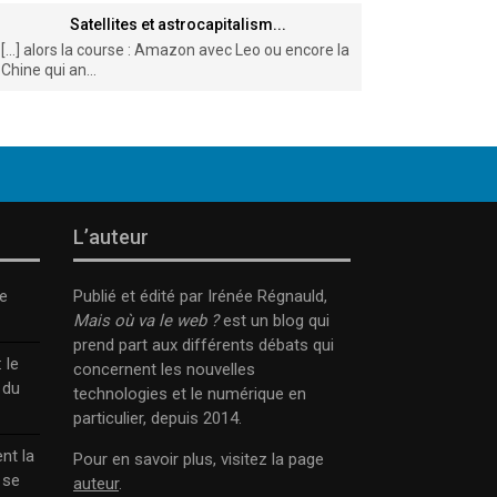
Satellites et astrocapitalism...
[…] alors la course : Amazon avec Leo ou encore la
Chine qui an...
L’auteur
e
Publié et édité par Irénée Régnauld,
Mais où va le web ?
est un blog qui
prend part aux différents débats qui
 le
concernent les nouvelles
 du
technologies et le numérique en
particulier, depuis 2014.
nt la
Pour en savoir plus, visitez la page
 se
auteur
.