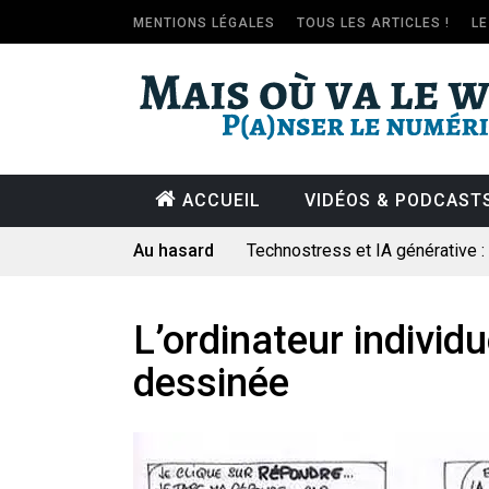
MENTIONS LÉGALES
TOUS LES ARTICLES !
L
ACCUEIL
VIDÉOS & PODCAST
Au hasard
Technostress et IA générative 
Pourquoi les études qui prévoien
Le consultant : une lecture soci
L’ordinateur individ
Artemis II : objectif nul
dessinée
Quand Mistral veut moraliser le 
Commentaire sur la polémique 
Les syndicats, (tout) contre l’IA