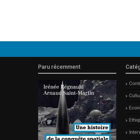
Paru récemment
Catég
Cont
Cult
Econ
Ethiq
Inter