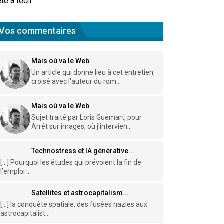
te à tech
Vos commentaires
Mais où va le Web
Un article qui donne lieu à cet entretien
croisé avec l'auteur du rom...
Mais où va le Web
Sujet traité par Loris Guemart, pour
Arrêt sur images, où j'intervien...
Technostress et IA générative...
[…] Pourquoi les études qui prévoient la fin de
l’emploi ...
Satellites et astrocapitalism...
[…] la conquête spatiale, des fusées nazies aux
astrocapitalist...