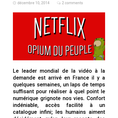
Quand Mistral veut moraliser le
décembre 10, 2014
2 comments
pillage
Commentaire sur la polémique
des perroquets
Les syndicats, (tout) contre l’IA
En Seine-et-Marne, le projet de
Campus IA doit sortir des
champs : « On impose et copie
le gigantisme états-unien »
Le leader mondial de la vidéo à la
Addendum sur les machines à
demande est arrivé en France il y a
laver, et l’intelligence artificielle
quelques semaines, un laps de temps
suffisant pour réaliser à quel point le
La vaste blague du macronisme
crypto-spatial
numérique grignote nos vies. Confort
indéniable, accès facilité à un
Technostress et IA générative :
catalogue infini; les humains aiment
le remplacement n’est pas le