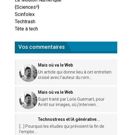
{Sciences²}
Scinfolex
Techtrash
Tête à tech
Vos commentaires
Mais où va le Web
Un article qui donne lieu à cet entretien
croisé avec l'auteur du rom...
Mais où va le Web
Sujet traité par Loris Guemart, pour
Arrêt sur images, où j'intervien...
Technostress et IA générative...
[…] Pourquoi les études qui prévoient la fin de
l’emploi ...