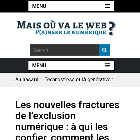
MENU
MENU
Au hasard
Technostress et IA générative :
le remplacement n’est pas le
cœur du problème
Pourquoi les études qui
Les nouvelles fractures
prévoient la fin de l’emploi « à
cause » de l’IA se plantent-
de l’exclusion
elles toujours ?
Le consultant : une lecture
numérique : à qui les
sociologique
confier, comment les