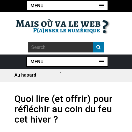
MENU
MENU
Au hasard
Pourquoi les études qui
prévoient la fin de l’emploi « à
cause » de l’IA se plantent-
elles toujours ?
Le consultant : une lecture
Quoi lire (et offrir) pour
sociologique
réfléchir au coin du feu
Artemis II : objectif nul
cet hiver ?