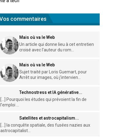
te à tech
Vos commentaires
Mais où va le Web
Un article qui donne lieu à cet entretien
croisé avec l'auteur du rom...
Mais où va le Web
Sujet traité par Loris Guemart, pour
Arrêt sur images, où j'intervien...
Technostress et IA générative...
[…] Pourquoi les études qui prévoient la fin de
l’emploi ...
Satellites et astrocapitalism...
[…] la conquête spatiale, des fusées nazies aux
astrocapitalist...