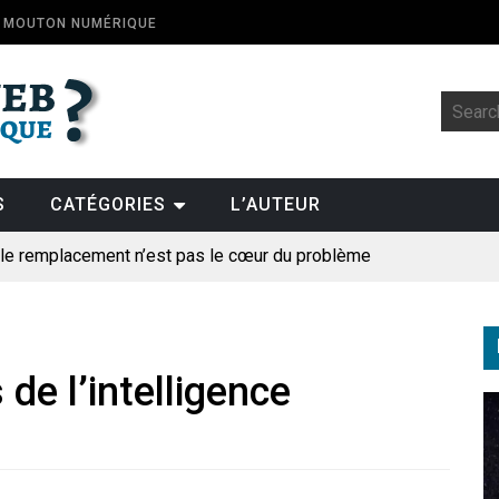
E MOUTON NUMÉRIQUE
S
CATÉGORIES
L’AUTEUR
: le remplacement n’est pas le cœur du problème
t la fin de l’emploi « à cause » de l’IA se plantent-elles toujours
ologique
 de l’intelligence
pillage
des perroquets