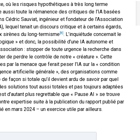
ce, où les risques hypothétiques à très long terme
 aussi toute la rémanence des critiques de l’IA basées
s Cédric Sauviat, ingénieur et fondateur de l’Association
A), lequel tenait un discours critique et à certains égards,
ux sirènes du long-termisme
. L’inquiétude concernait le
[8]
ologique » et donc, la possibilité d’une IA autonome et
association : stopper de toute urgence la recherche dans
iter de perdre le contrôle de notre « créature ». Cette
es par la menace que ferait peser l’IA sur la « condition
ligence artificielle générale », des organisations comme
de façon si totale qu’il devient ardu de savoir par quel
 des solutions tout aussi totales et pas toujours adaptées
’est d’autant plus regrettable que « Pause AI » se trouve
ontre expertise suite à la publication du rapport publié par
lié en mars 2024 – un exercice utile par ailleurs.