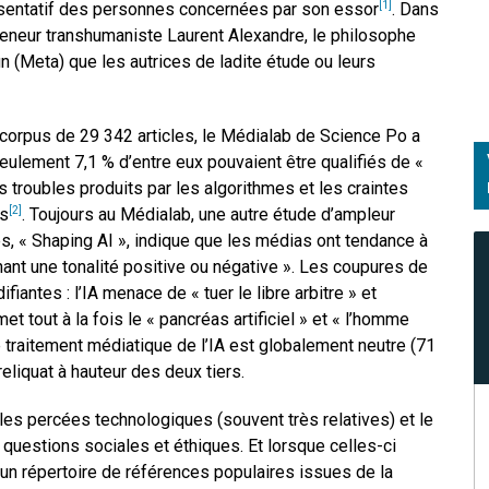
résentatif des personnes concernées par son essor
. Dans
[1]
preneur transhumaniste Laurent Alexandre, le philosophe
n (Meta) que les autrices de ladite étude ou leurs
 corpus de 29 342 articles, le Médialab de Science Po a
ulement 7,1 % d’entre eux pouvaient être qualifiés de «
les troubles produits par les algorithmes et les craintes
es
. Toujours au Médialab, une autre étude d’ampleur
[2]
s, « Shaping AI », indique que les médias ont tendance à
onnant une tonalité positive ou négative ». Les coupures de
fiantes : l’IA menace de « tuer le libre arbitre » et
t tout à la fois le « pancréas artificiel » et « l’homme
e traitement médiatique de l’IA est globalement neutre (71
eliquat à hauteur des deux tiers.
s percées technologiques (souvent très relatives) et le
uestions sociales et éthiques. Et lorsque celles-ci
 un répertoire de références populaires issues de la