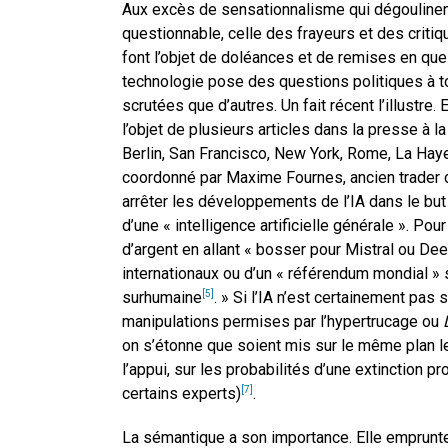
Aux excès de sensationnalisme qui dégoulinent 
questionnable, celle des frayeurs et des crit
font l’objet de doléances et de remises en ques
technologie pose des questions politiques à t
scrutées que d’autres. Un fait récent l’illustre
l’objet de plusieurs articles dans la presse à 
Berlin, San Francisco, New York, Rome, La Hay
coordonné par Maxime Fournes, ancien trader
arrêter les développements de l’IA dans le but d
d’une « intelligence artificielle générale ». Pou
d’argent en allant « bosser pour Mistral ou D
internationaux ou d’un « référendum mondial » s
surhumaine
. » Si l’IA n’est certainement p
[5]
manipulations permises par l’hypertrucage ou
on s’étonne que soient mis sur le même plan l
l’appui, sur les probabilités d’une extinction p
certains experts)
.
[7]
La sémantique a son importance. Elle emprunt