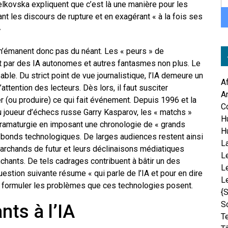
Velkovska expliquent que c’est là une manière pour les
vant les discours de rupture et en exagérant « à la fois ses
»
 n’émanent donc pas du néant. Les « peurs » de
 par des IA autonomes et autres fantasmes non plus. Le
le. Du strict point de vue journalistique, l’IA demeure un
A
attention des lecteurs. Dès lors, il faut susciter
An
 (ou produire) ce qui fait événement. Depuis 1996 et la
C
au joueur d’échecs russe Garry Kasparov, les « matchs »
H
dramaturgie en imposant une chronologie de « grands
H
bonds technologiques. De larges audiences restent ainsi
L
rchands de futur et leurs déclinaisons médiatiques
Le
nchants. De tels cadrages contribuent à bâtir un des
L
uestion suivante résume « qui parle de l’IA et pour en dire
L
al formuler les problèmes que ces technologies posent.
{
S
nts à l’IA
T