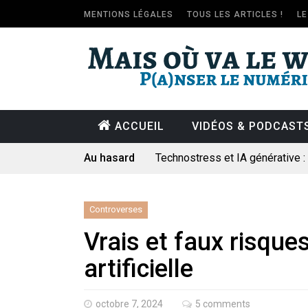
MENTIONS LÉGALES
TOUS LES ARTICLES !
L
ACCUEIL
VIDÉOS & PODCAST
Au hasard
Technostress et IA générative 
Pourquoi les études qui prévoien
Le consultant : une lecture soci
Controverses
Artemis II : objectif nul
Vrais et faux risques
Quand Mistral veut moraliser le 
artificielle
Commentaire sur la polémique 
Les syndicats, (tout) contre l’IA
octobre 7, 2024
5 comments