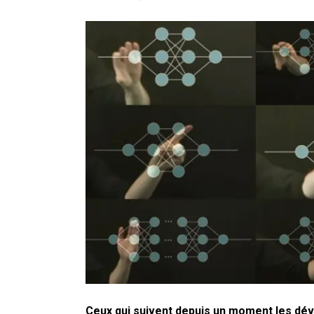
En Seine-et-Marne, le projet de
unien »
Addendum sur les machines à laver
La vaste blague du macronisme 
Ceux qui suivent depuis un moment les dével