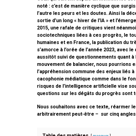
noté : c’est de manière cyclique que surgi
l’autre les peurs et les doutes. Ainsi la dé
sortie d’un long « hiver de l’IA » et l’ém
2015, une rafale de critiques vient néanmo
sociotechniques liées à ces progrès, le t
humaines et en France, la publication du t
s’amorce à l’orée de l’année 2023, avec l
aussitôt suivi de questionnements quant à 
mouvement de balancier, nous pourrions es
l’appréhension commune des enjeux liés à l’I
cacophonie médiatique comme dans le fond 
risques de l’intelligence artificielle vise 
questions sur les dégâts du progrès sont 
Nous souhaitons avec ce texte, réarmer le d
arbitrairement peut-être – sur cinq angles
Table des matières
masquer