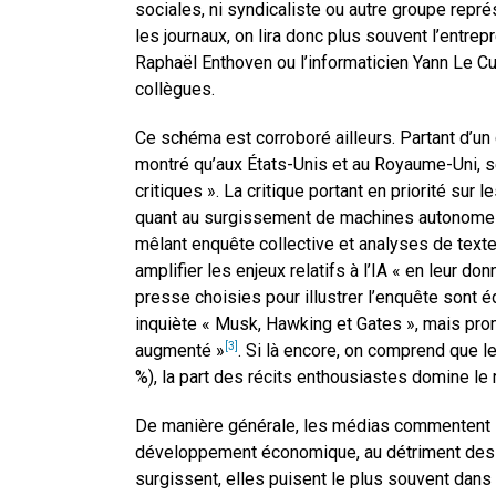
sociales, ni syndicaliste ou autre groupe rep
les journaux, on lira donc plus souvent l’entre
Raphaël Enthoven ou l’informaticien Yann Le Cu
collègues.
Ce schéma est corroboré ailleurs. Partant d’un
montré qu’aux États-Unis et au Royaume-Uni, se
critiques ». La critique portant en priorité sur 
quant au surgissement de machines autonom
mêlant enquête collective et analyses de texte
amplifier les enjeux relatifs à l’IA « en leur d
presse choisies pour illustrer l’enquête sont édi
inquiète « Musk, Hawking et Gates », mais prome
augmenté »
. Si là encore, on comprend que l
[3]
%), la part des récits enthousiastes domine le r
De manière générale, les médias commentent le
développement économique, au détriment des q
surgissent, elles puisent le plus souvent dans