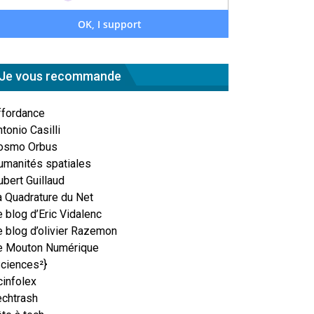
Je vous recommande
ffordance
tonio Casilli
osmo Orbus
umanités spatiales
ubert Guillaud
a Quadrature du Net
 blog d’Eric Vidalenc
e blog d’olivier Razemon
e Mouton Numérique
Sciences²}
cinfolex
echtrash