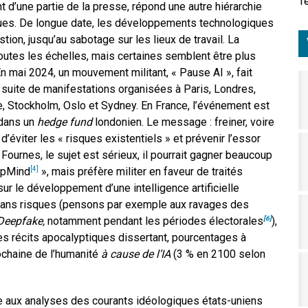
Tê
d’une partie de la presse, répond une autre hiérarchie
iques. De longue date, les développements technologiques
tion, jusqu’au sabotage sur les lieux de travail. La
outes les échelles, mais certaines semblent être plus
. En mai 2024, un mouvement militant, « Pause AI », fait
la suite de manifestations organisées à Paris, Londres,
e, Stockholm, Oslo et Sydney. En France, l’événement est
 dans un
hedge fund
londonien. Le message : freiner, voire
’éviter les « risques existentiels » et prévenir l’essor
r Fournes, le sujet est sérieux, il pourrait gagner beaucoup
eepMind
», mais préfère militer en faveur de traités
[4]
ur le développement d’une intelligence artificielle
as sans risques (pensons par exemple aux ravages des
Deepfake,
notamment pendant les périodes électorales
),
[6]
es récits apocalyptiques dissertant, pourcentages à
rochaine de l’humanité
à cause de l’IA
(3 % en 2100 selon
e aux analyses des courants idéologiques états-uniens