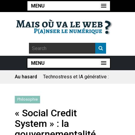
MENU
MENU
Au hasard
Pourquoi les études qui
prévoient la fin de l’emploi « à
cause » de l’IA se plantent-
elles toujours ?
Le consultant : une lecture
Philosophie
sociologique
« Social Credit
Artemis II : objectif nul
System » : la
gouvernementalité