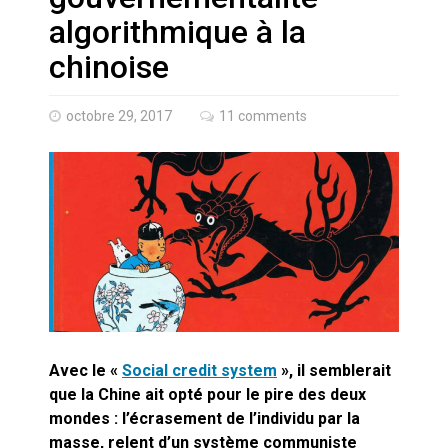
Quand Mistral veut moraliser le
algorithmique à la
pillage
chinoise
Commentaire sur la polémique
des perroquets
octobre 29, 2017
11 comments
Les syndicats, (tout) contre l’IA
En Seine-et-Marne, le projet de
Campus IA doit sortir des
champs : « On impose et copie
le gigantisme états-unien »
Addendum sur les machines à
laver, et l’intelligence artificielle
La vaste blague du macronisme
crypto-spatial
Avec le «
Social credit system
», il semblerait
que la Chine ait opté pour le pire des deux
mondes : l’écrasement de l’individu par la
Technostress et IA générative :
le remplacement n’est pas le
masse, relent d’un système communiste