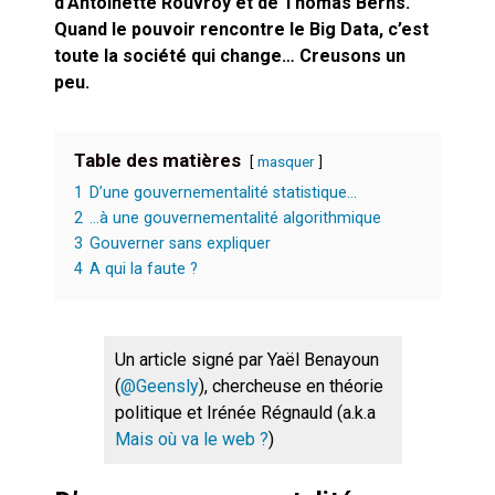
d’Antoinette Rouvroy et de Thomas Berns.
Quand le pouvoir rencontre le Big Data, c’est
toute la société qui change… Creusons un
peu.
Table des matières
masquer
1
D’une gouvernementalité statistique…
2
…à une gouvernementalité algorithmique
3
Gouverner sans expliquer
4
A qui la faute ?
Un article signé par Yaël Benayoun
(
@Geensly
), chercheuse en théorie
politique et Irénée Régnauld (a.k.a
Mais où va le web ?
)