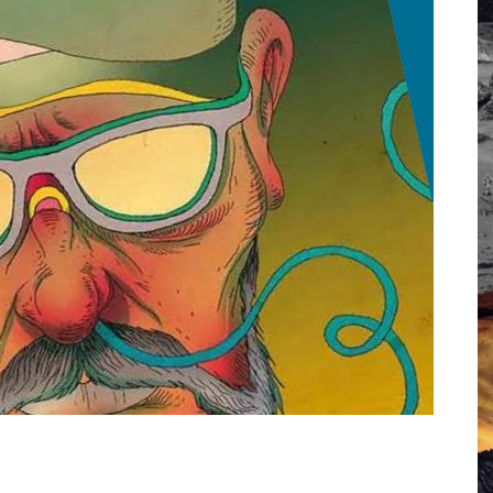
 Campus IA doit sortir des champs : « On impose et copie le gig
, et l’intelligence artificielle
crypto-spatial