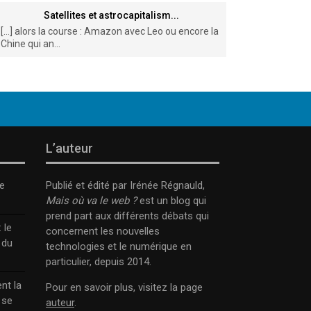
Satellites et astrocapitalism...
[…] alors la course : Amazon avec Leo ou encore la
Chine qui an...
L’auteur
e
Publié et édité par Irénée Régnauld,
Mais où va le web ?
est un blog qui
prend part aux différents débats qui
 le
concernent les nouvelles
 du
technologies et le numérique en
particulier, depuis 2014.
nt la
Pour en savoir plus, visitez la page
 se
auteur
.