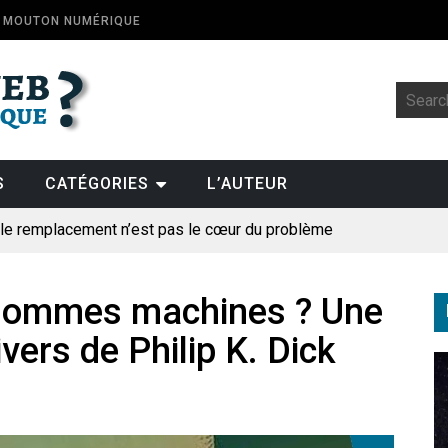
E MOUTON NUMÉRIQUE
S
CATÉGORIES
L’AUTEUR
: le remplacement n’est pas le cœur du problème
t la fin de l’emploi « à cause » de l’IA se plantent-elles toujours
ologique
ommes machines ? Une
vers de Philip K. Dick
pillage
des perroquets