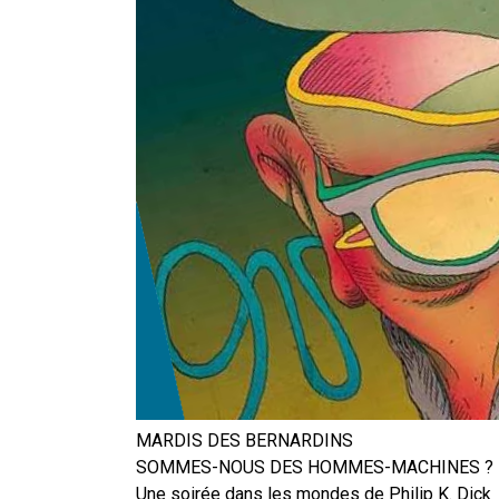
En Seine-et-Marne, le projet de
unien »
Addendum sur les machines à laver
La vaste blague du macronisme 
MARDIS DES BERNARDINS
SOMMES-NOUS DES HOMMES-MACHINES ?
Une soirée dans les mondes de Philip K. Dick