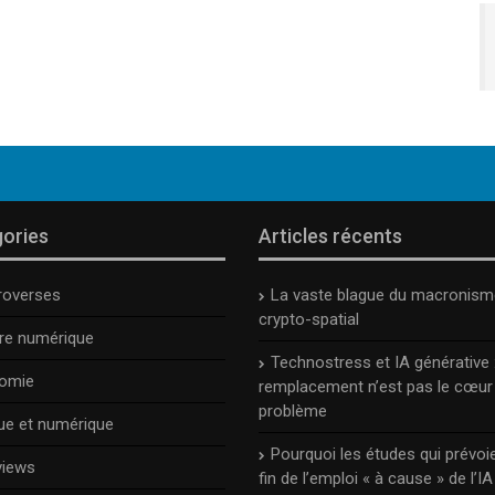
ories
Articles récents
roverses
La vaste blague du macronism
crypto-spatial
ure numérique
Technostress et IA générative :
omie
remplacement n’est pas le cœur
problème
ue et numérique
Pourquoi les études qui prévoie
views
fin de l’emploi « à cause » de l’IA