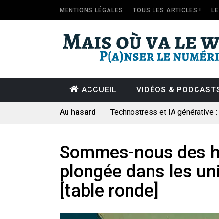
MENTIONS LÉGALES
TOUS LES ARTICLES !
L
ACCUEIL
VIDÉOS & PODCAST
Au hasard
Technostress et IA générative 
Pourquoi les études qui prévoien
Le consultant : une lecture soci
Sommes-nous des h
Artemis II : objectif nul
plongée dans les uni
Quand Mistral veut moraliser le 
[table ronde]
Commentaire sur la polémique 
Les syndicats, (tout) contre l’IA