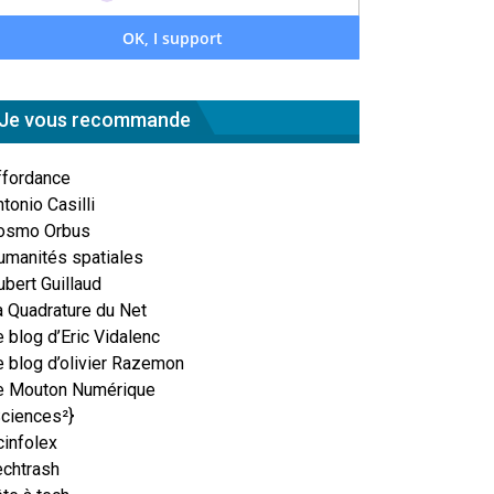
Je vous recommande
ffordance
tonio Casilli
osmo Orbus
umanités spatiales
ubert Guillaud
a Quadrature du Net
 blog d’Eric Vidalenc
e blog d’olivier Razemon
e Mouton Numérique
Sciences²}
cinfolex
echtrash