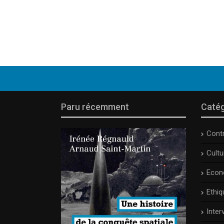
Paru récemment
Catég
Cont
Cult
Econ
Ethiq
Inter