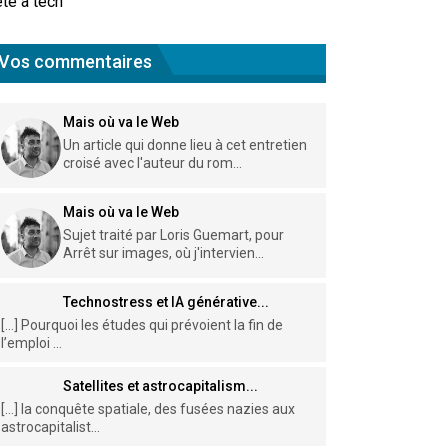
te à tech
Vos commentaires
Mais où va le Web
Un article qui donne lieu à cet entretien
croisé avec l'auteur du rom...
Mais où va le Web
Sujet traité par Loris Guemart, pour
Arrêt sur images, où j'intervien...
Technostress et IA générative...
[…] Pourquoi les études qui prévoient la fin de
l’emploi ...
Satellites et astrocapitalism...
[…] la conquête spatiale, des fusées nazies aux
astrocapitalist...