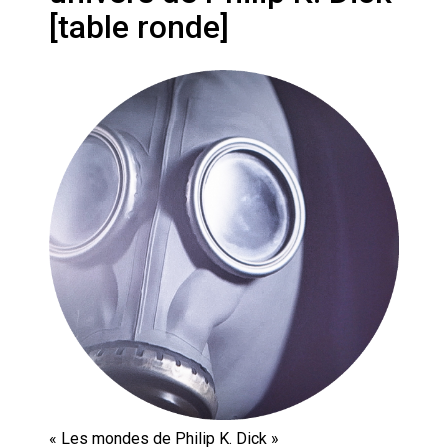
Artemis II : objectif nul
[table ronde]
Quand Mistral veut moraliser le
pillage
Commentaire sur la polémique
des perroquets
Les syndicats, (tout) contre l’IA
En Seine-et-Marne, le projet de
Campus IA doit sortir des
champs : « On impose et copie
le gigantisme états-unien »
Addendum sur les machines à
laver, et l’intelligence artificielle
La vaste blague du macronisme
crypto-spatial
« Les mondes de Philip K. Dick »