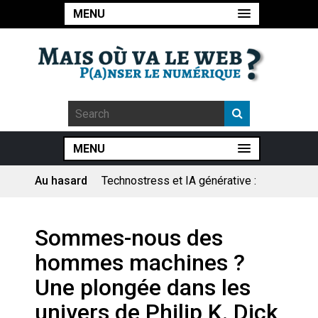
MENU
MENU
Au hasard
Technostress et IA générative :
le remplacement n’est pas le
cœur du problème
Pourquoi les études qui
Sommes-nous des
prévoient la fin de l’emploi « à
cause » de l’IA se plantent-
hommes machines ?
elles toujours ?
Le consultant : une lecture
Une plongée dans les
sociologique
univers de Philip K. Dick