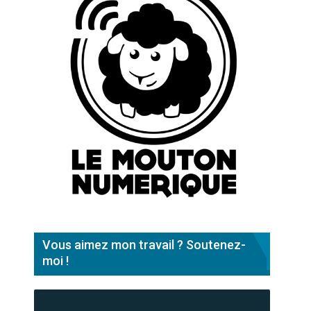
Vous aimez mon travail ? Soutenez-
moi !