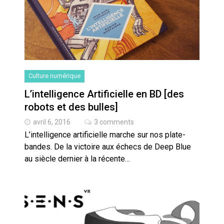
Artemis II : objectif nul
Quand Mistral veut moraliser le
pillage
Commentaire sur la polémique
Culture numérique
des perroquets
L’intelligence Artificielle en BD [des
robots et des bulles]
Les syndicats, (tout) contre l’IA
avril 6, 2016
3 comments
L’intelligence artificielle marche sur nos plate-
En Seine-et-Marne, le projet de
bandes. De la victoire aux échecs de Deep Blue
Campus IA doit sortir des
champs : « On impose et copie
au siècle dernier à la récente…
le gigantisme états-unien »
Addendum sur les machines à
laver, et l’intelligence artificielle
La vaste blague du macronisme
crypto-spatial