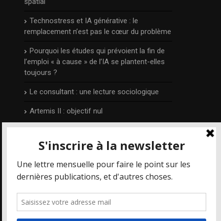
spatial
Technostress et IA générative : le
remplacement n’est pas le cœur du problème
Pourquoi les études qui prévoient la fin de
l’emploi « à cause » de l’IA se plantent-elles
toujours ?
Le consultant : une lecture sociologique
Artemis II : objectif nul
L’auteur
Publié et édité par Irénée Régnauld,
Mais où
va le web ?
est un blog qui prend part aux
différents débats qui concernent les
nouvelles technologies et le numérique en
particulier, depuis 2014.