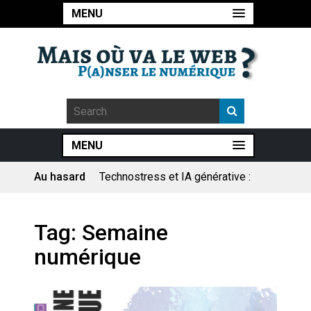
MENU
MENU
Au hasard
Technostress et IA générative :
le remplacement n’est pas le
cœur du problème
Pourquoi les études qui
Tag:
Semaine
prévoient la fin de l’emploi « à
cause » de l’IA se plantent-
numérique
elles toujours ?
Le consultant : une lecture
sociologique