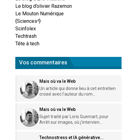
Le blog d’olivier Razemon
Le Mouton Numérique
{Sciences²}
Scinfolex
Techtrash
Tête à tech
Vos commentaires
Mais où va le Web
Un article qui donne lieu à cet entretien
croisé avec l'auteur du rom...
Mais où va le Web
Sujet traité par Loris Guemart, pour
Arrêt sur images, où j'intervien...
Technostress et IA générative...