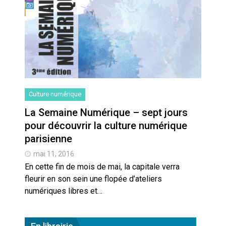
Artemis II : objectif nul
Quand Mistral veut moraliser le
pillage
Commentaire sur la polémique
des perroquets
Culture numérique
Les syndicats, (tout) contre l’IA
La Semaine Numérique – sept jours
pour découvrir la culture numérique
parisienne
En Seine-et-Marne, le projet de
Campus IA doit sortir des
mai 11, 2016
champs : « On impose et copie
En cette fin de mois de mai, la capitale verra
le gigantisme états-unien »
Addendum sur les machines à
fleurir en son sein une flopée d’ateliers
laver, et l’intelligence artificielle
numériques libres et…
La vaste blague du macronisme
crypto-spatial