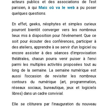
acteurs publics et des associations de l’est
Technostress et IA générative :
le remplacement n’est pas le
parisien, à qui
Mais où va le web
a pu poser
cœur du problème
quelques questions.
En effet, geeks, néophytes et simples curieux
pourront bientôt converger vers les nombreux
lieux mis à disposition pour l’événement. Que ce
soit pour écouter des conférences, participer à
des ateliers, apprendre à se servir d’un logiciel ou
encore assister à des séances d’improvisation
théâtrales, chacun pourra venir puiser à l’envi
parmi les multiples activités proposées tout au
long de la semaine. La semaine numérique est
aussi l’occasion de revisiter les nombreux
contours du numérique (art, programmation,
réseaux sociaux, bureautique, jeux et logiciels
libres) dans un cadre convivial.
Elle se clôturera par l’inauguration du nouveau