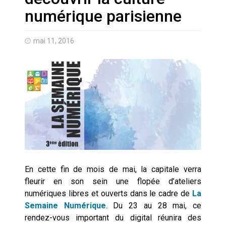
numérique parisienne
Quand Mistral veut moraliser le
pillage
mai 11, 2016
Commentaire sur la polémique
des perroquets
Les syndicats, (tout) contre l’IA
En Seine-et-Marne, le projet de
Campus IA doit sortir des
champs : « On impose et copie
le gigantisme états-unien »
Addendum sur les machines à
En cette fin de mois de mai, la capitale verra
laver, et l’intelligence artificielle
fleurir en son sein une flopée d’ateliers
numériques libres et ouverts dans le cadre de
La
La vaste blague du macronisme
Semaine Numérique
. Du 23 au 28 mai, ce
crypto-spatial
rendez-vous important du digital réunira des