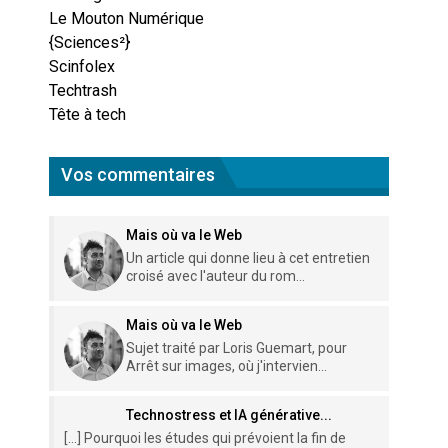
Le Mouton Numérique
{Sciences²}
Scinfolex
Techtrash
Tête à tech
Vos commentaires
Mais où va le Web
Un article qui donne lieu à cet entretien
croisé avec l'auteur du rom...
Mais où va le Web
Sujet traité par Loris Guemart, pour
Arrêt sur images, où j'intervien...
Technostress et IA générative...
[…] Pourquoi les études qui prévoient la fin de