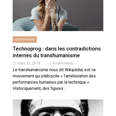
Artemis II : objectif nul
Quand Mistral veut moraliser le
pillage
Commentaire sur la polémique
Controverses
des perroquets
Technoprog : dans les contradictions
internes du transhumanisme
Les syndicats, (tout) contre l’IA
mars 21, 2018
4 comments
Le transhumanisme nous dit Wikipédia, est ce
En Seine-et-Marne, le projet de
mouvement qui plébiscite « l’amélioration des
Campus IA doit sortir des
champs : « On impose et copie
performances humaines par la technique ».
le gigantisme états-unien »
Historiquement, des figures…
Addendum sur les machines à
laver, et l’intelligence artificielle
La vaste blague du macronisme
crypto-spatial