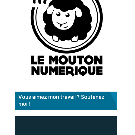
Vous aimez mon travail ? Soutenez-
moi !