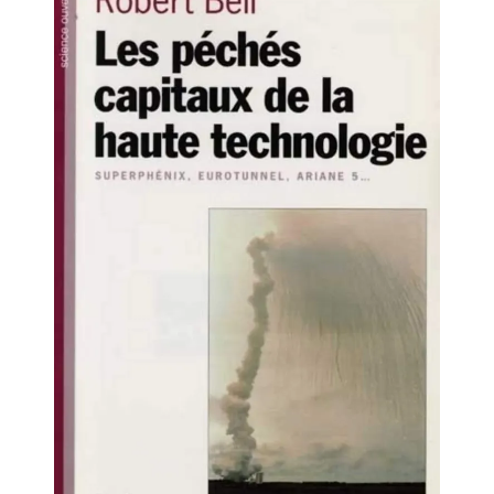
Artemis II : objectif nul
Quand Mistral veut moraliser le
pillage
Commentaire sur la polémique
des perroquets
Les syndicats, (tout) contre l’IA
En Seine-et-Marne, le projet de
Campus IA doit sortir des
champs : « On impose et copie
le gigantisme états-unien »
Addendum sur les machines à
laver, et l’intelligence artificielle
La vaste blague du macronisme
crypto-spatial