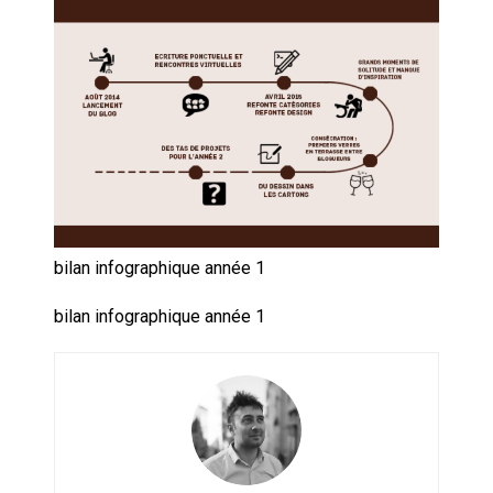
Artemis II : objectif nul
Quand Mistral veut moraliser le
pillage
Commentaire sur la polémique
des perroquets
Les syndicats, (tout) contre l’IA
bilan infographique année 1
En Seine-et-Marne, le projet de
bilan infographique année 1
Campus IA doit sortir des
champs : « On impose et copie
le gigantisme états-unien »
Addendum sur les machines à
laver, et l’intelligence artificielle
La vaste blague du macronisme
crypto-spatial