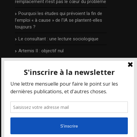
remplacement n’est pas le cœur du problème
Pourquoi les études qui prévoient la fin de
l’emploi « à cause » de l’IA se plantent-elles
toujours ?
Le consultant : une lecture sociologique
Artemis II : objectif nul
L’auteur
Publié et édité par Irénée Régnauld,
Mais où
va le web ?
est un blog qui prend part aux
différents débats qui concernent les
nouvelles technologies et le numérique en
particulier, depuis 2014.
Pour en savoir plus, visitez la page
auteur
.