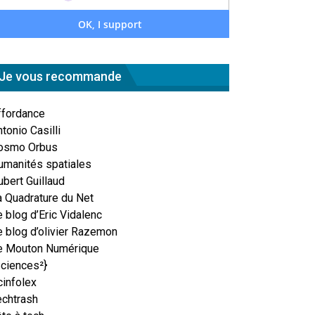
Je vous recommande
ffordance
tonio Casilli
osmo Orbus
umanités spatiales
ubert Guillaud
a Quadrature du Net
 blog d’Eric Vidalenc
e blog d’olivier Razemon
e Mouton Numérique
Sciences²}
cinfolex
echtrash