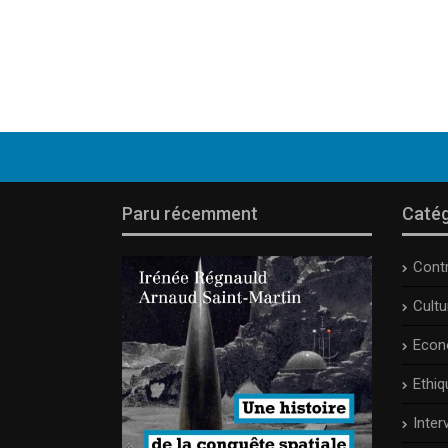
Paru récemment
Catég
Cont
Cult
Econ
Ethiq
Inter