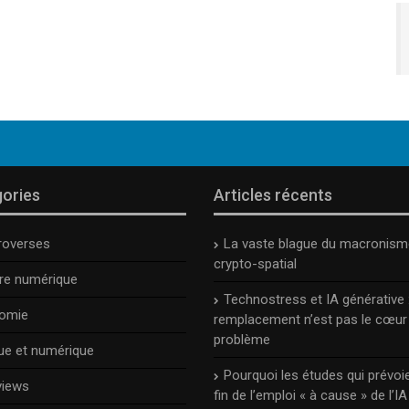
ories
Articles récents
roverses
La vaste blague du macronism
crypto-spatial
ure numérique
Technostress et IA générative :
omie
remplacement n’est pas le cœur
problème
ue et numérique
Pourquoi les études qui prévoie
views
fin de l’emploi « à cause » de l’IA