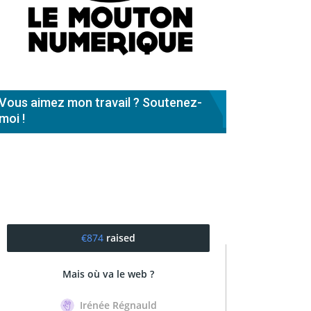
Vous aimez mon travail ? Soutenez-
moi !