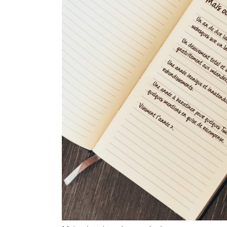
En Seine-et-Marne, le projet de
unien »
Addendum sur les machines à laver
La vaste blague du macronisme 