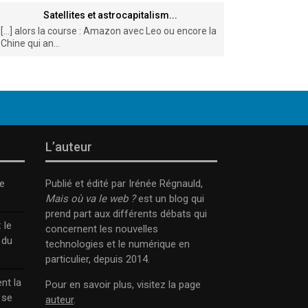
Satellites et astrocapitalism...
[…] alors la course : Amazon avec Leo ou encore la
Chine qui an...
L’auteur
e
Publié et édité par Irénée Régnauld,
Mais où va le web ?
est un blog qui
prend part aux différents débats qui
 le
concernent les nouvelles
 du
technologies et le numérique en
particulier, depuis 2014.
nt la
Pour en savoir plus, visitez la page
 se
auteur
.