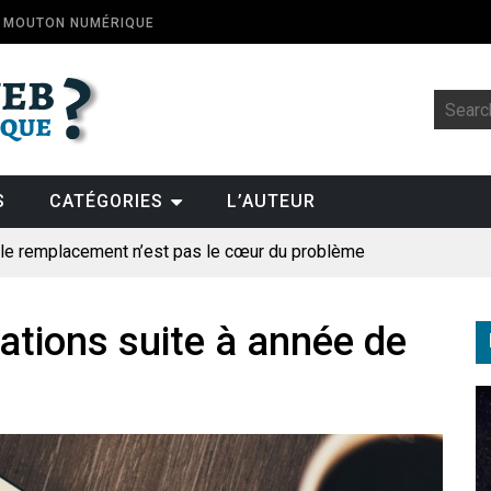
E MOUTON NUMÉRIQUE
S
CATÉGORIES
L’AUTEUR
: le remplacement n’est pas le cœur du problème
t la fin de l’emploi « à cause » de l’IA se plantent-elles toujours
ologique
ations suite à année de
pillage
des perroquets