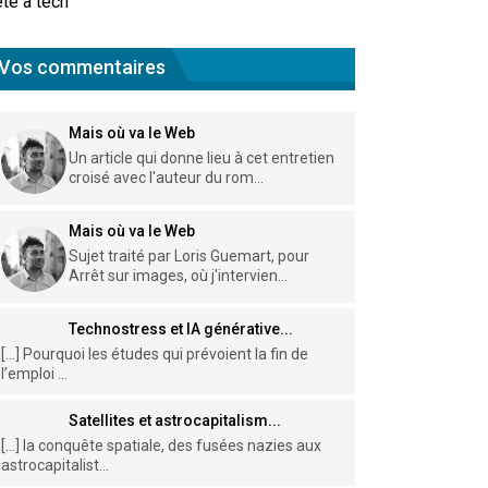
te à tech
Vos commentaires
Mais où va le Web
Un article qui donne lieu à cet entretien
croisé avec l'auteur du rom...
Mais où va le Web
Sujet traité par Loris Guemart, pour
Arrêt sur images, où j'intervien...
Technostress et IA générative...
[…] Pourquoi les études qui prévoient la fin de
l’emploi ...
Satellites et astrocapitalism...
[…] la conquête spatiale, des fusées nazies aux
astrocapitalist...