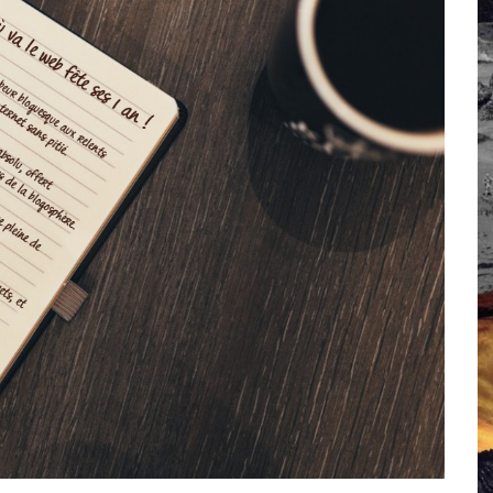
 Campus IA doit sortir des champs : « On impose et copie le gig
, et l’intelligence artificielle
crypto-spatial