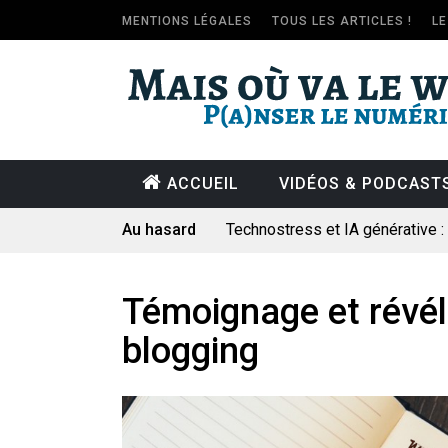
MENTIONS LÉGALES
TOUS LES ARTICLES !
L
ACCUEIL
VIDÉOS & PODCAST
Au hasard
Technostress et IA générative 
Pourquoi les études qui prévoien
Le consultant : une lecture soci
Témoignage et révél
Artemis II : objectif nul
blogging
Quand Mistral veut moraliser le 
Commentaire sur la polémique 
Les syndicats, (tout) contre l’IA