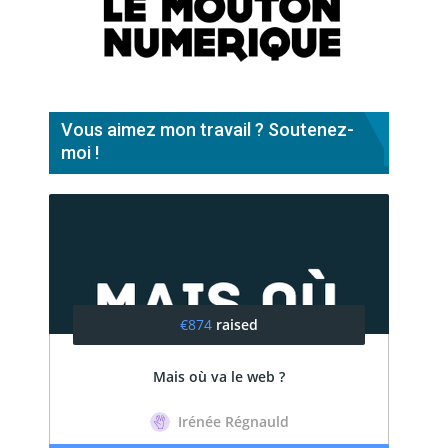
Vous aimez mon travail ? Soutenez-
moi !