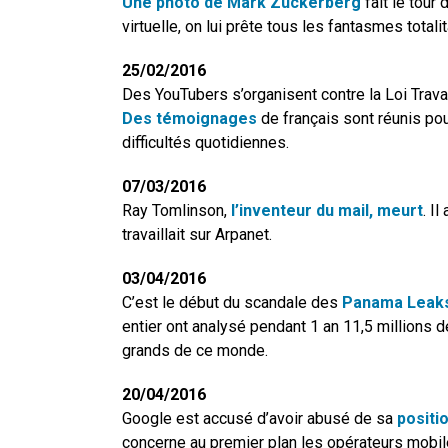
Une photo de Mark Zuckerberg
fait le tour 
virtuelle, on lui prête tous les fantasmes totalita
25/02/2016
Des YouTubers s’organisent contre la Loi Travai
Des témoignages
de français sont réunis pou
difficultés quotidiennes.
07/03/2016
Ray Tomlinson,
l’inventeur du mail, meurt
. I
travaillait sur Arpanet.
03/04/2016
C’est le début du scandale des
Panama Leak
entier ont analysé pendant 1 an 11,5 millions
grands de ce monde.
20/04/2016
Google est accusé d’avoir abusé de sa
positi
concerne au premier plan les opérateurs mobil