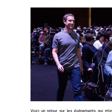
unien »
Addendum sur les machines à laver
La vaste blague du macronisme 
Technostress et IA générative 
Voici un retour sur les événements qui m’on