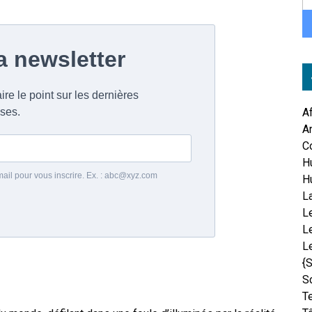
A
An
C
H
H
L
Le
L
L
{
S
T