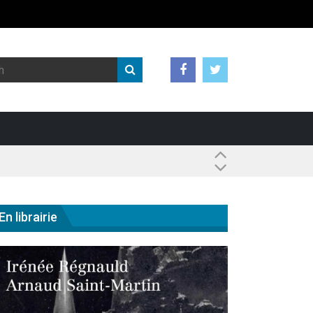
 ?
En librairie
antisme états-