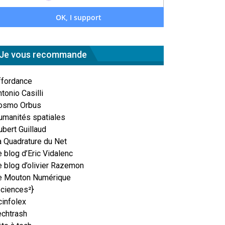
Je vous recommande
ffordance
tonio Casilli
osmo Orbus
umanités spatiales
ubert Guillaud
a Quadrature du Net
 blog d’Eric Vidalenc
e blog d’olivier Razemon
e Mouton Numérique
Sciences²}
cinfolex
echtrash