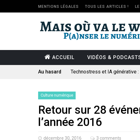
MENTIONS LÉGALES
TOUS LES ARTICLES !
L
ACCUEIL
VIDÉOS & PODCAST
Technostress et IA générative 
Au hasard
Pourquoi les études qui prévoien
Le consultant : une lecture soci
Artemis II : objectif nul
Culture numérique
Quand Mistral veut moraliser le 
Retour sur 28 évén
Commentaire sur la polémique 
l’année 2016
Les syndicats, (tout) contre l’IA
En Seine-et-Marne, le projet de
décembre 30, 2016
3 comments