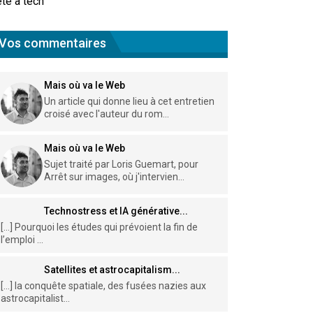
te à tech
Vos commentaires
Mais où va le Web
Un article qui donne lieu à cet entretien
croisé avec l'auteur du rom...
Mais où va le Web
Sujet traité par Loris Guemart, pour
Arrêt sur images, où j'intervien...
Technostress et IA générative...
[…] Pourquoi les études qui prévoient la fin de
l’emploi ...
Satellites et astrocapitalism...
[…] la conquête spatiale, des fusées nazies aux
astrocapitalist...