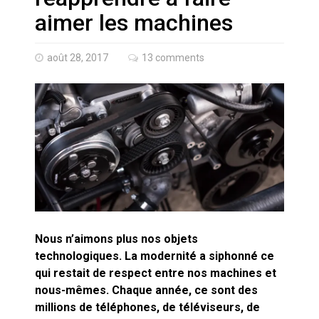
Quand Mistral veut moraliser le
aimer les machines
pillage
Commentaire sur la polémique
août 28, 2017
13 comments
des perroquets
Les syndicats, (tout) contre l’IA
En Seine-et-Marne, le projet de
Campus IA doit sortir des
champs : « On impose et copie
le gigantisme états-unien »
Addendum sur les machines à
laver, et l’intelligence artificielle
Nous n’aimons plus nos objets
La vaste blague du macronisme
technologiques. La modernité a siphonné ce
crypto-spatial
qui restait de respect entre nos machines et
nous-mêmes. Chaque année, ce sont des
Technostress et IA générative :
millions de téléphones, de téléviseurs, de
le remplacement n’est pas le